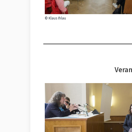
© Klaus Ihlau
Veran