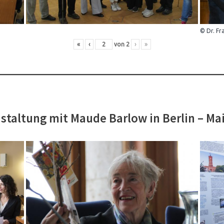
© Dr. Fr
«
‹
von
2
›
»
staltung mit Maude Barlow in Berlin – Ma