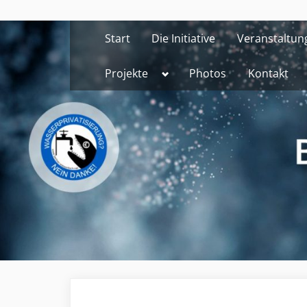
Skip
to
Start
Die Initiative
Veranstaltun
content
Toggle
Projekte
Photos
Kontakt
sub-
menu