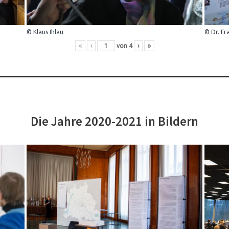
© Klaus Ihlau
© Dr. Fr
«
‹
von
4
›
»
Die Jahre 2020-2021 in Bildern