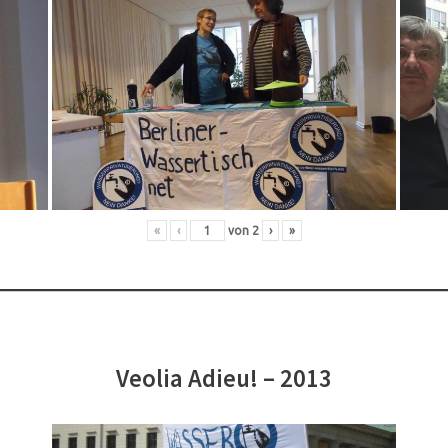
«
‹
von
2
›
»
Veolia Adieu! – 2013