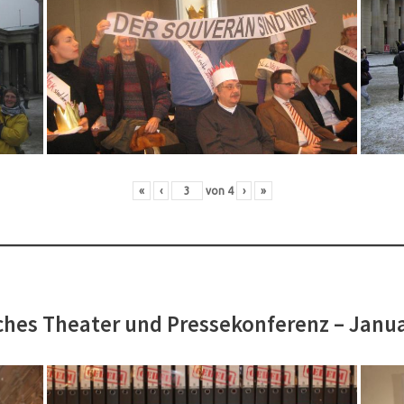
«
‹
von
4
›
»
hes Theater und Pressekonferenz – Janu