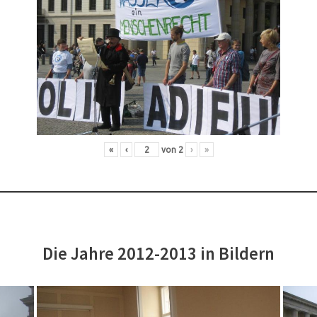
«
‹
von
2
›
»
Die Jahre 2012-2013 in Bildern