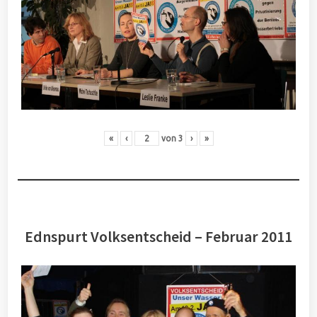
«
‹
von
3
›
»
Ednspurt Volksentscheid – Februar 2011