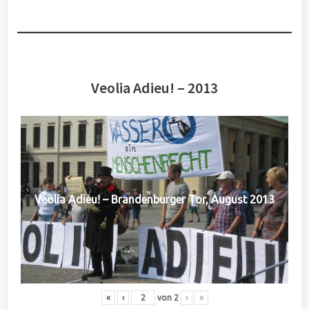
Veolia Adieu! – 2013
Veolia Adieu! – Brandenburger Tor, August 2013
«
‹
von
2
›
»