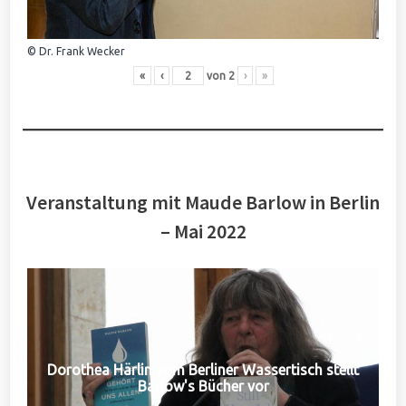
© Dr. Frank Wecker
«
‹
von
2
›
»
Veranstaltung mit Maude Barlow in Berlin
– Mai 2022
Dorothea Härlin vom Berliner Wassertisch stellt
Barlow's Bücher vor