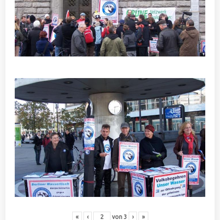
«
‹
von
3
›
»