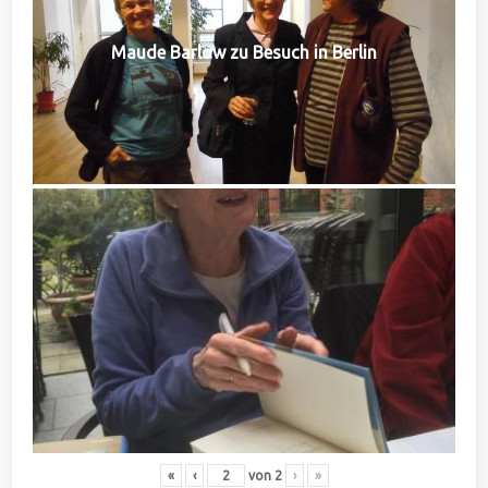
Maude Barlow zu Besuch in Berlin
«
‹
von
2
›
»