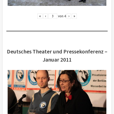
«
‹
von
4
›
»
Deutsches Theater und Pressekonferenz –
Januar 2011