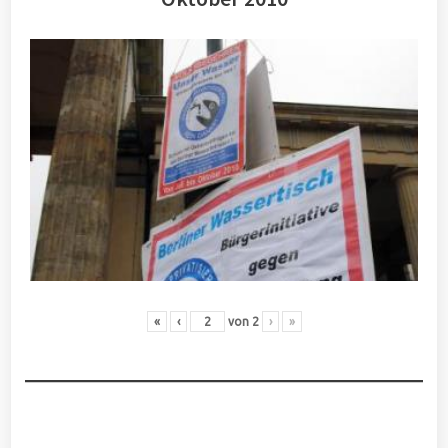
«
‹
von
2
›
»