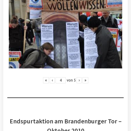
«
‹
von
5
›
»
Endspurtaktion am Brandenburger Tor –
Oktober 2010