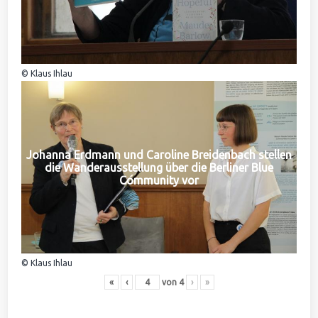
© Klaus Ihlau
Johanna Erdmann und Caroline Breidenbach stellen
die Wanderausstellung über die Berliner Blue
Community vor
© Klaus Ihlau
«
‹
von
4
›
»