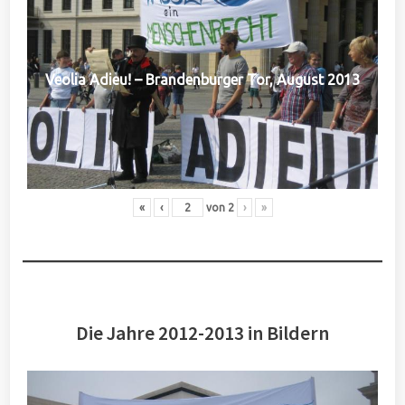
Veolia Adieu! – Brandenburger Tor, August 2013
«
‹
von
2
›
»
Die Jahre 2012-2013 in Bildern