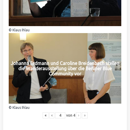
© Klaus Ihlau
Johanna Erdmann und Caroline Breidenbach stellen
die Wanderausstellung über die Berliner Blue
Community vor
© Klaus Ihlau
«
‹
von
4
›
»