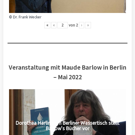
© Dr. Frank Wecker
«
‹
von
2
›
»
Veranstaltung mit Maude Barlow in Berlin
– Mai 2022
Dorothea Härlin vom Berliner Wassertisch stellt
Barlow's Bücher vor