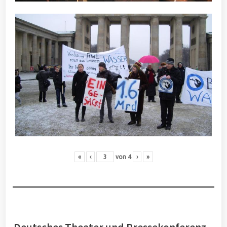
«
‹
von
4
›
»