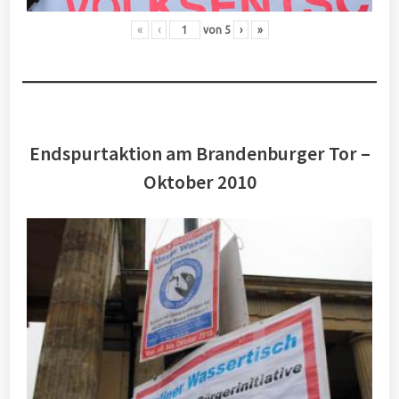
«
‹
von
5
›
»
Endspurtaktion am Brandenburger Tor –
Oktober 2010