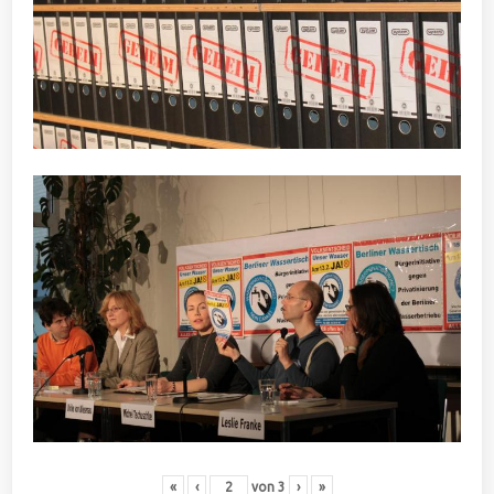
«
‹
von
3
›
»