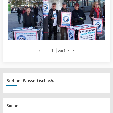
«
‹
von
3
›
»
Berliner Wassertisch e.V.
Suche