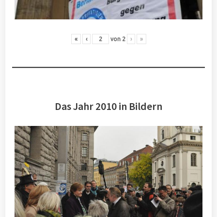
«
‹
von
2
›
»
Das Jahr 2010 in Bildern