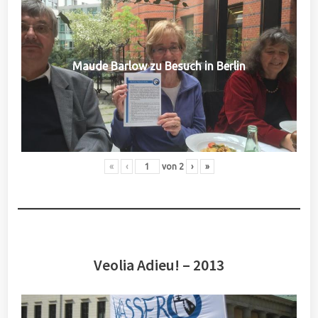
Maude Barlow zu Besuch in Berlin
«
‹
von
2
›
»
Veolia Adieu! – 2013