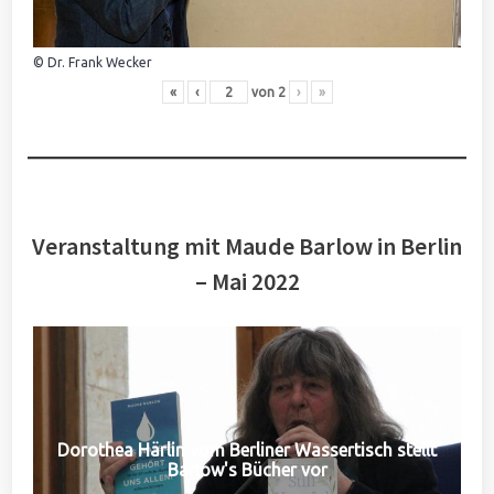
© Dr. Frank Wecker
«
‹
von
2
›
»
Veranstaltung mit Maude Barlow in Berlin
– Mai 2022
Dorothea Härlin vom Berliner Wassertisch stellt
Barlow's Bücher vor