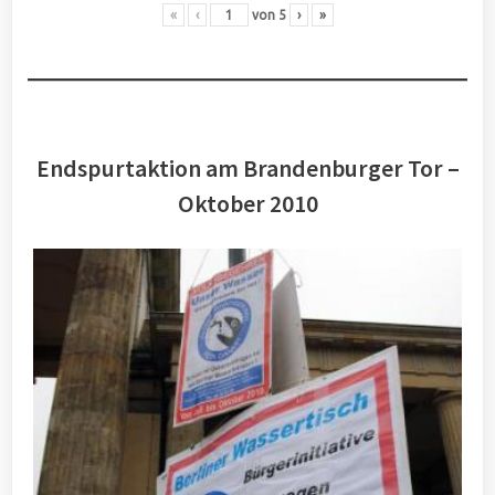
«
‹
von
5
›
»
Endspurtaktion am Brandenburger Tor –
Oktober 2010