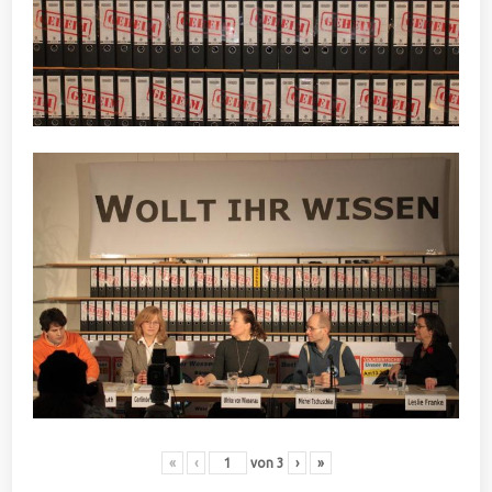
«
‹
von
3
›
»