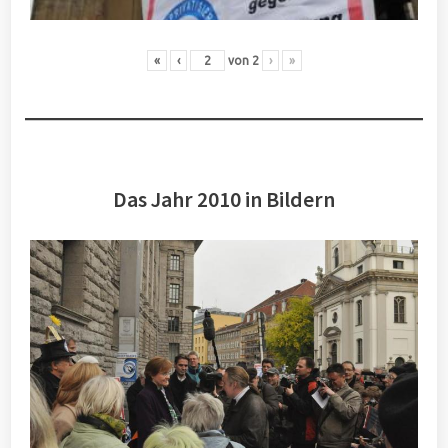
«
‹
von
2
›
»
Das Jahr 2010 in Bildern