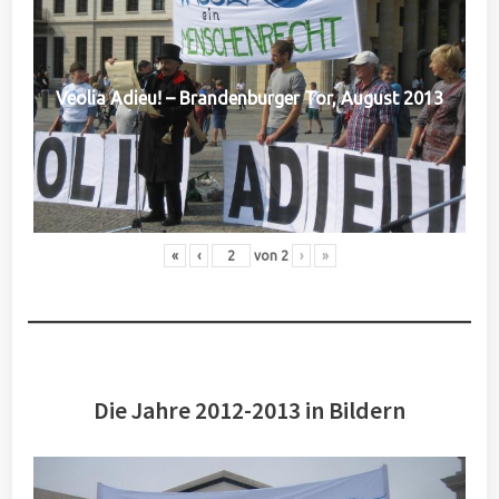
Veolia Adieu! – Brandenburger Tor, August 2013
«
‹
von
2
›
»
Die Jahre 2012-2013 in Bildern