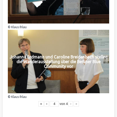
© Klaus Ihlau
Johanna Erdmann und Caroline Breidenbach stellen
die Wanderausstellung über die Berliner Blue
Community vor
© Klaus Ihlau
«
‹
von
4
›
»