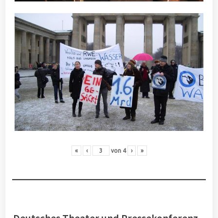
«
‹
von
4
›
»