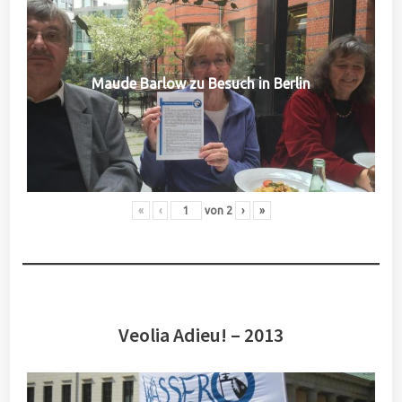
Maude Barlow zu Besuch in Berlin
«
‹
von
2
›
»
Veolia Adieu! – 2013