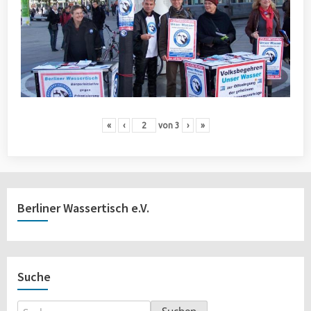
«
‹
von
3
›
»
Berliner Wassertisch e.V.
Suche
Suchen