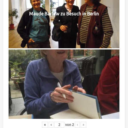
Maude Barlow zu Besuch in Berlin
«
‹
von
2
›
»