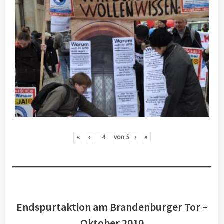
«
‹
von
5
›
»
Endspurtaktion am Brandenburger Tor –
Oktober 2010