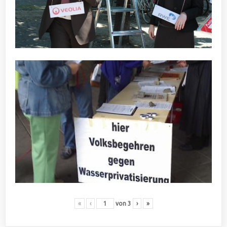
«
‹
von
3
›
»