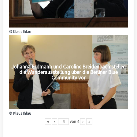
© Klaus Ihlau
Johanna Erdmann und Caroline Breidenbach stellen
die Wanderausstellung über die Berliner Blue
Community vor
© Klaus Ihlau
«
‹
von
4
›
»