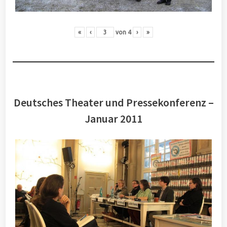
«
‹
von
4
›
»
Deutsches Theater und Pressekonferenz –
Januar 2011