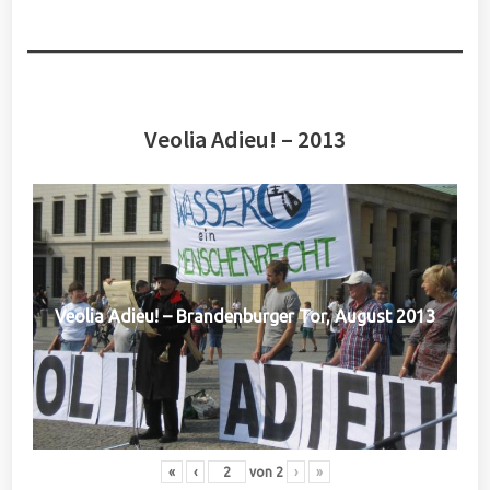
Veolia Adieu! – 2013
Veolia Adieu! – Brandenburger Tor, August 2013
«
‹
von
2
›
»