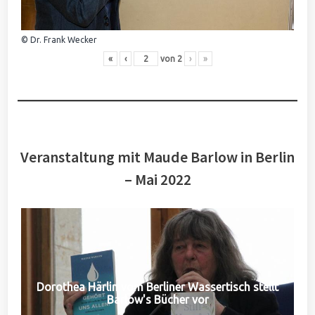
© Dr. Frank Wecker
«
‹
von
2
›
»
Veranstaltung mit Maude Barlow in Berlin
– Mai 2022
Dorothea Härlin vom Berliner Wassertisch stellt
Barlow's Bücher vor