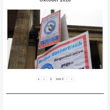
«
‹
von
2
›
»