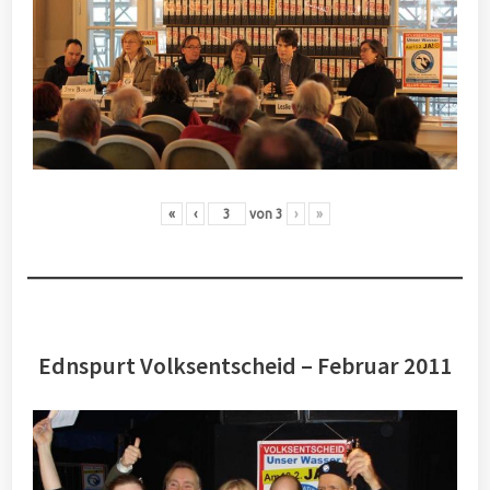
«
‹
von
3
›
»
Ednspurt Volksentscheid – Februar 2011