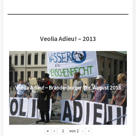
Veolia Adieu! – 2013
Veolia Adieu! – Brandenburger Tor, August 2013
«
‹
von
2
›
»