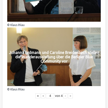
© Klaus Ihlau
Johanna Erdmann und Caroline Breidenbach stellen
die Wanderausstellung über die Berliner Blue
Community vor
© Klaus Ihlau
«
‹
von
4
›
»