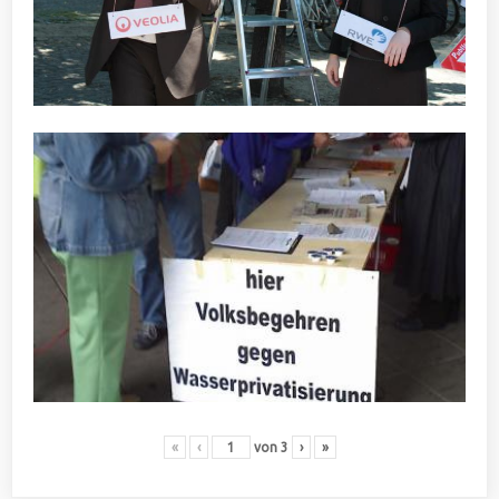
«
‹
von
3
›
»