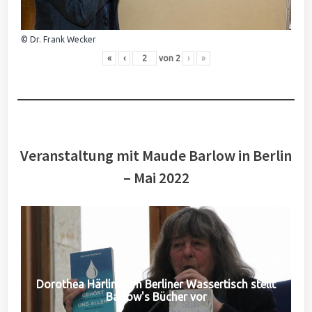
© Dr. Frank Wecker
«
‹
von
2
›
»
Veranstaltung mit Maude Barlow in Berlin
– Mai 2022
Dorothea Härlin vom Berliner Wassertisch stellt
Barlow's Bücher vor