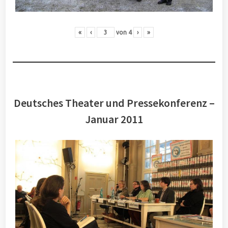
«
‹
von
4
›
»
Deutsches Theater und Pressekonferenz –
Januar 2011