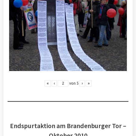
«
‹
von
5
›
»
Endspurtaktion am Brandenburger Tor –
Oktober 2010