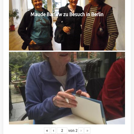
Maude Barlow zu Besuch in Berlin
«
‹
von
2
›
»