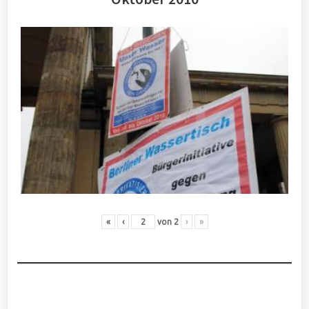
«
‹
von
2
›
»