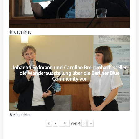
© Klaus Ihlau
Johanna Erdmann und Caroline Breidenbach stellen
die Wanderausstellung über die Berliner Blue
Community vor
© Klaus Ihlau
«
‹
von
4
›
»