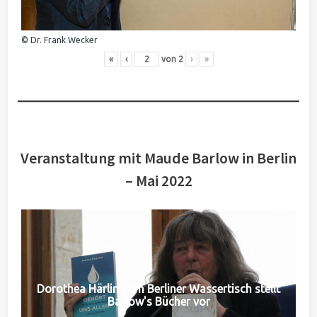
© Dr. Frank Wecker
«
‹
von
2
›
»
Veranstaltung mit Maude Barlow in Berlin
– Mai 2022
Dorothea Härlin vom Berliner Wassertisch stellt
Barlow's Bücher vor