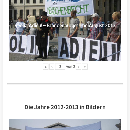
Veolia Adieu! – Brandenburger Tor, August 2013
«
‹
von
2
›
»
Die Jahre 2012-2013 in Bildern