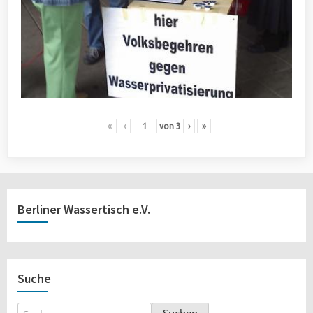
«
‹
von
3
›
»
Berliner Wassertisch e.V.
Suche
Suchen