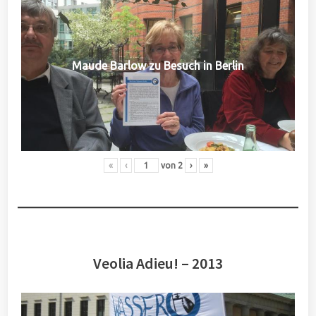
Maude Barlow zu Besuch in Berlin
«
‹
von
2
›
»
Veolia Adieu! – 2013