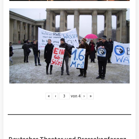
«
‹
von
4
›
»