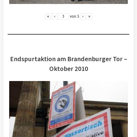
«
‹
von
5
›
»
Endspurtaktion am Brandenburger Tor –
Oktober 2010