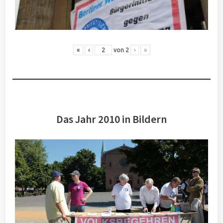
«
‹
von
2
›
»
Das Jahr 2010 in Bildern