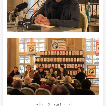
«
‹
von
3
›
»