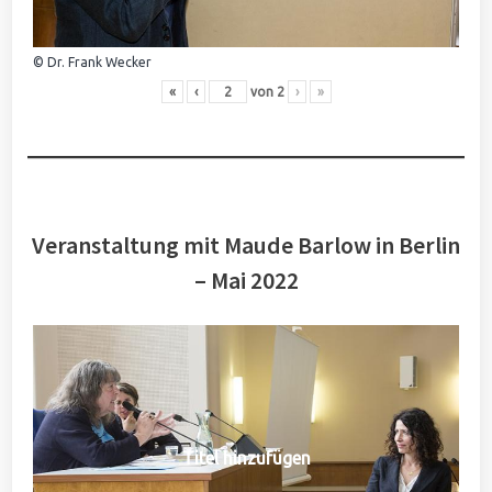
© Dr. Frank Wecker
«
‹
von
2
›
»
Veranstaltung mit Maude Barlow in Berlin
– Mai 2022
Titel hinzufügen