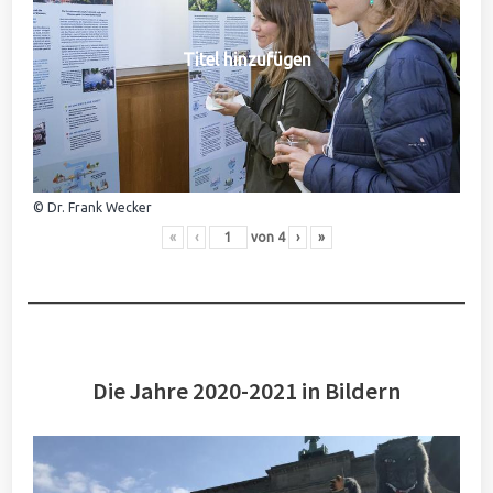
Titel hinzufügen
© Dr. Frank Wecker
«
‹
von
4
›
»
Die Jahre 2020-2021 in Bildern