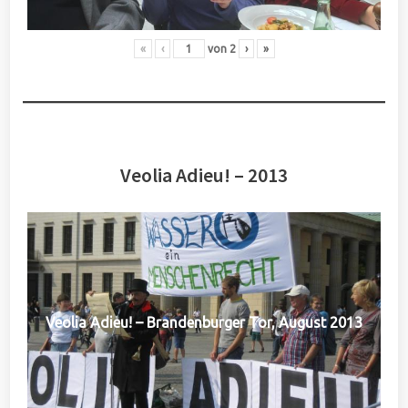
«
‹
von
2
›
»
Veolia Adieu! – 2013
Veolia Adieu! – Brandenburger Tor, August 2013