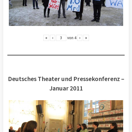
«
‹
von
4
›
»
Deutsches Theater und Pressekonferenz –
Januar 2011