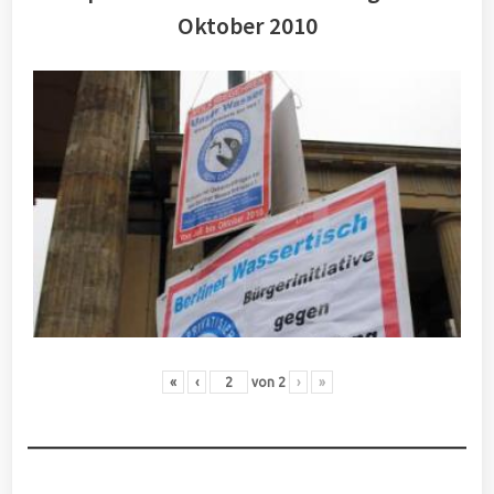
Oktober 2010
«
‹
von
2
›
»