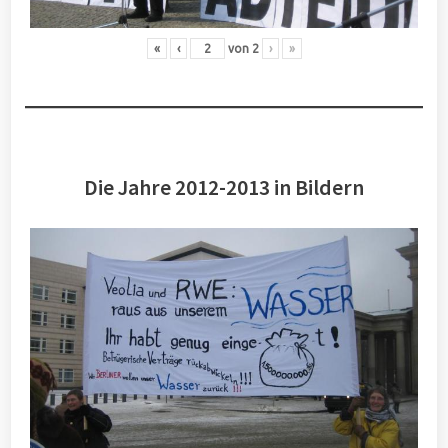
«
‹
von
2
›
»
Die Jahre 2012-2013 in Bildern