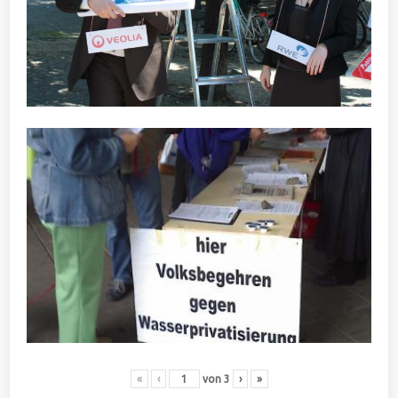
«
‹
von
3
›
»