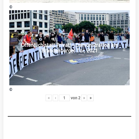
©
Öffentlich statt Privat! – Demonstration am
Brandenburger Tor, 2021
©
«
‹
von
2
›
»