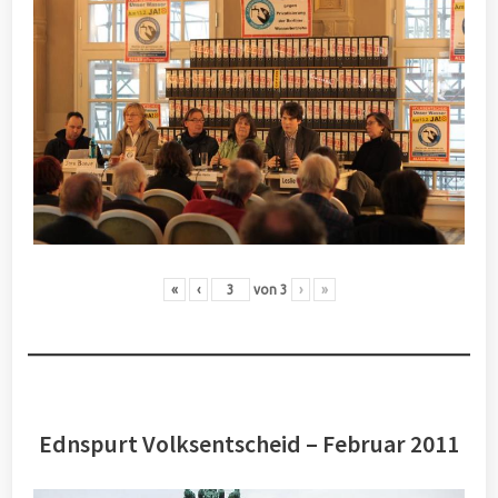
«
‹
von
3
›
»
Ednspurt Volksentscheid – Februar 2011