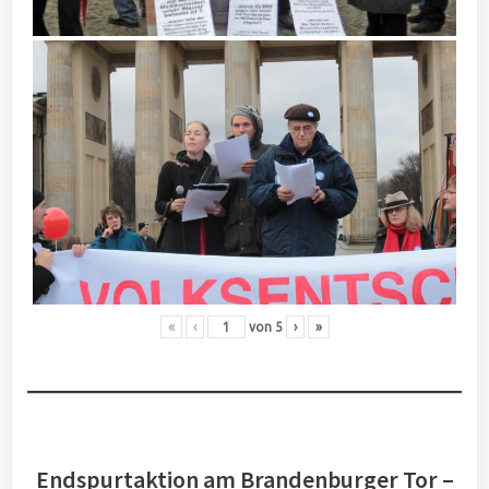
«
‹
von
5
›
»
Endspurtaktion am Brandenburger Tor –