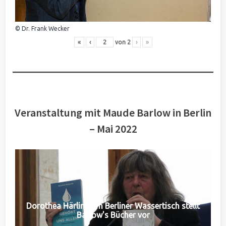
© Dr. Frank Wecker
«
‹
von
2
›
»
Veranstaltung mit Maude Barlow in Berlin
– Mai 2022
Dorothea Härlin vom Berliner Wassertisch stellt
Barlow's Bücher vor