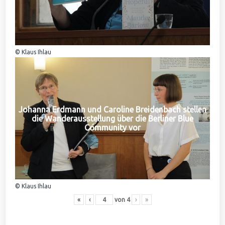
© Klaus Ihlau
Johanna Erdmann und Caroline Breidenbach stellen
die Wanderausstellung über die Berliner Blue
Community vor
© Klaus Ihlau
«
‹
von
4
›
»