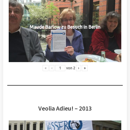
Maude Barlow zu Besuch in Berlin
«
‹
von
2
›
»
Veolia Adieu! – 2013