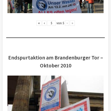
«
‹
von
5
›
»
Endspurtaktion am Brandenburger Tor –
Oktober 2010