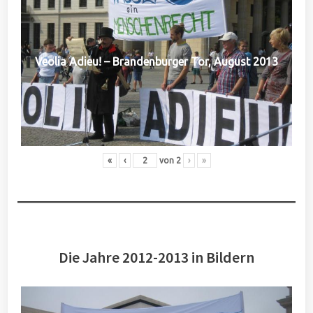
Veolia Adieu! – Brandenburger Tor, August 2013
«
‹
von
2
›
»
Die Jahre 2012-2013 in Bildern