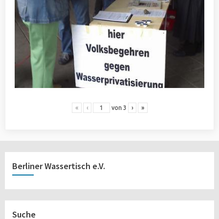
«
‹
von
3
›
»
Berliner Wassertisch e.V.
Suche