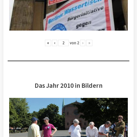
«
‹
von
2
›
»
Das Jahr 2010 in Bildern