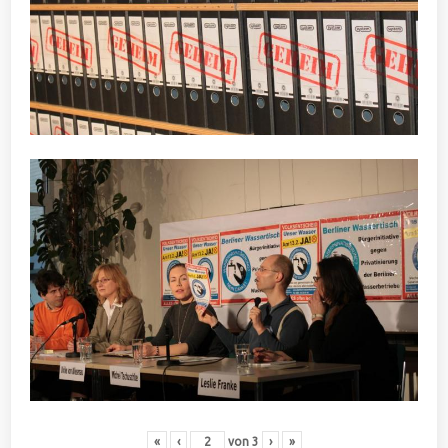
«
‹
von
3
›
»