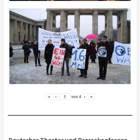
«
‹
von
4
›
»