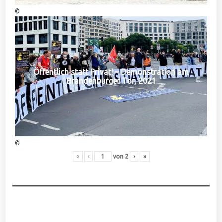
©
Öffentlich statt Privat! – Demonstration am
Brandenburger Tor, 2021
©
«
‹
von
2
›
»