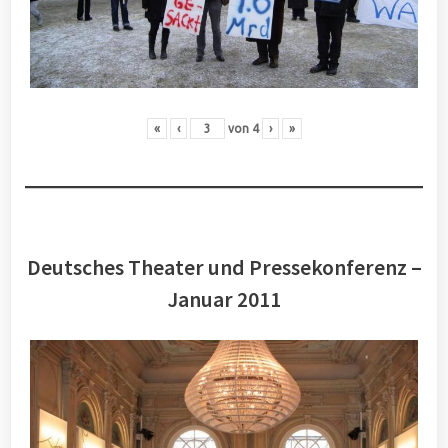
«
‹
von
4
›
»
Deutsches Theater und Pressekonferenz –
Januar 2011