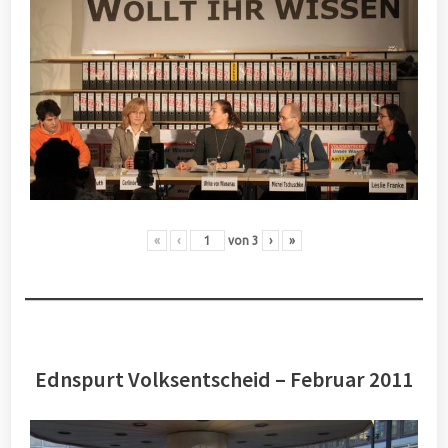
«
‹
von
3
›
»
Ednspurt Volksentscheid – Februar 2011