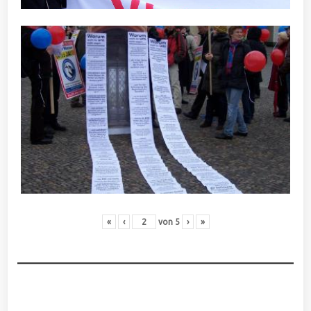
«
‹
von
5
›
»