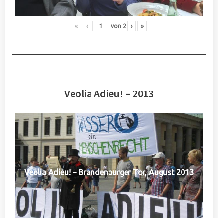
«
‹
von
2
›
»
Veolia Adieu! – 2013
Veolia Adieu! – Brandenburger Tor, August 2013