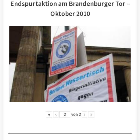
Endspurtaktion am Brandenburger Tor –
Oktober 2010
«
‹
von
2
›
»