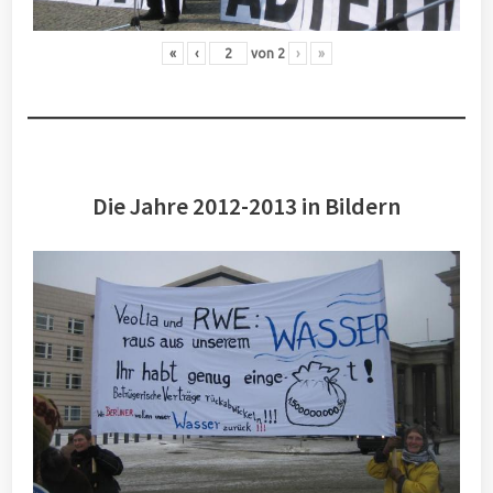
«
‹
von
2
›
»
Die Jahre 2012-2013 in Bildern