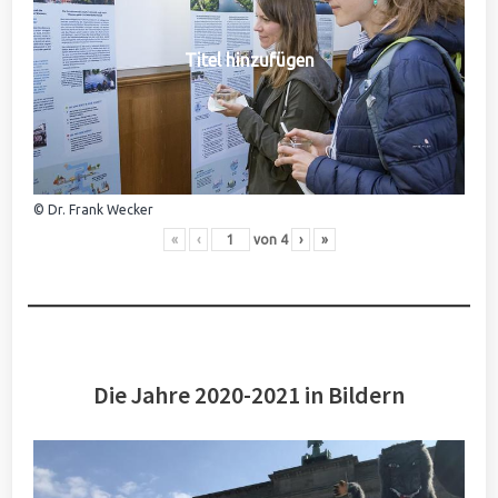
Titel hinzufügen
© Dr. Frank Wecker
«
‹
von
4
›
»
Die Jahre 2020-2021 in Bildern