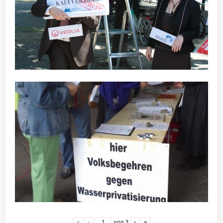
«
‹
von
3
›
»