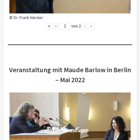
© Dr. Frank Wecker
«
‹
von
2
›
»
Veranstaltung mit Maude Barlow in Berlin
– Mai 2022
Titel hinzufügen