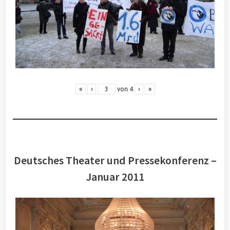
«
‹
von
4
›
»
Deutsches Theater und Pressekonferenz –
Januar 2011