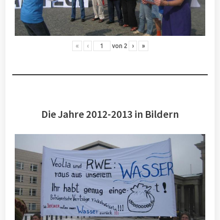
«
‹
von
2
›
»
Die Jahre 2012-2013 in Bildern