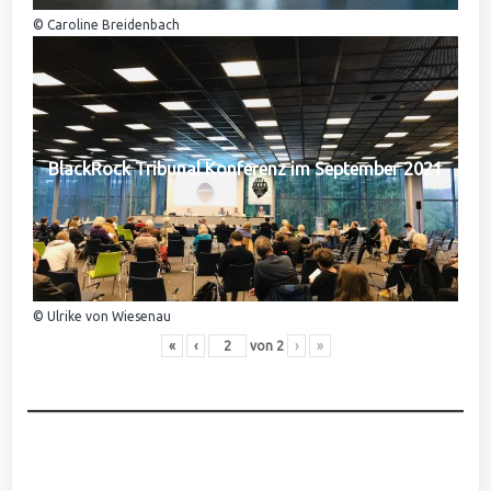
© Caroline Breidenbach
BlackRock Tribunal Konferenz im September 2021
© Ulrike von Wiesenau
«
‹
von
2
›
»