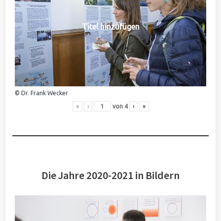
Titel hinzufügen
© Dr. Frank Wecker
«
‹
von
4
›
»
Die Jahre 2020-2021 in Bildern