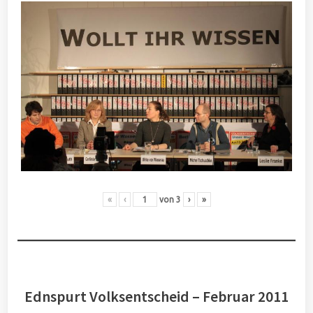
«
‹
von
3
›
»
Ednspurt Volksentscheid – Februar 2011