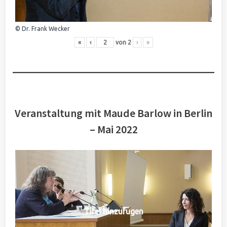
© Dr. Frank Wecker
«
‹
von
2
›
»
Veranstaltung mit Maude Barlow in Berlin
– Mai 2022
Titel hinzufügen