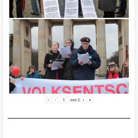
«
‹
von
5
›
»