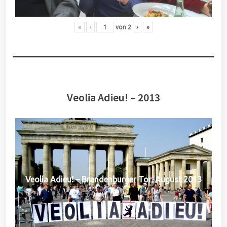
«
‹
von
2
›
»
Veolia Adieu! – 2013
Veolia Adieu! – Brandenburger Tor, August 2013