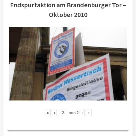
Endspurtaktion am Brandenburger Tor –
Oktober 2010
«
‹
von
2
›
»