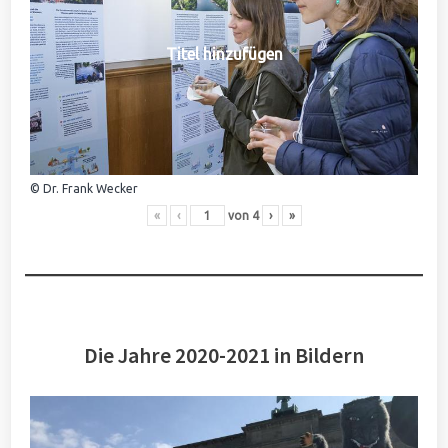
Titel hinzufügen
© Dr. Frank Wecker
«
‹
von
4
›
»
Die Jahre 2020-2021 in Bildern