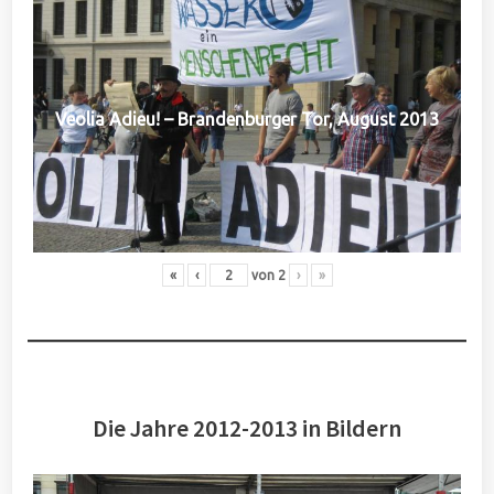
Veolia Adieu! – Brandenburger Tor, August 2013
«
‹
von
2
›
»
Die Jahre 2012-2013 in Bildern