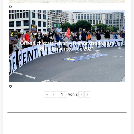
©
Öffentlich statt Privat! – Demonstration am
Brandenburger Tor, 2021
©
«
‹
von
2
›
»