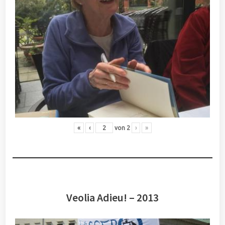
«
‹
von
2
›
»
Veolia Adieu! – 2013