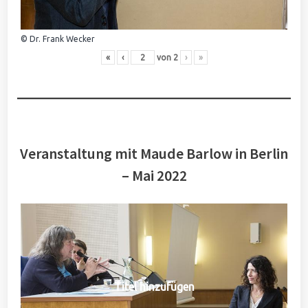
© Dr. Frank Wecker
«
‹
von
2
›
»
Veranstaltung mit Maude Barlow in Berlin
– Mai 2022
Titel hinzufügen