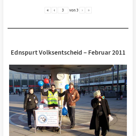
«
‹
von
3
›
»
Ednspurt Volksentscheid – Februar 2011