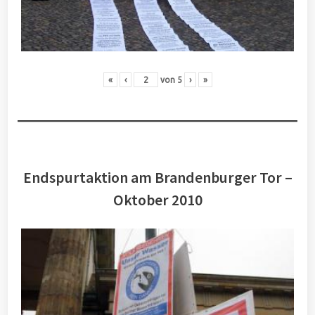
«
‹
von
5
›
»
Endspurtaktion am Brandenburger Tor –
Oktober 2010