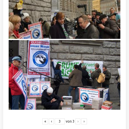
«
‹
von
3
›
»