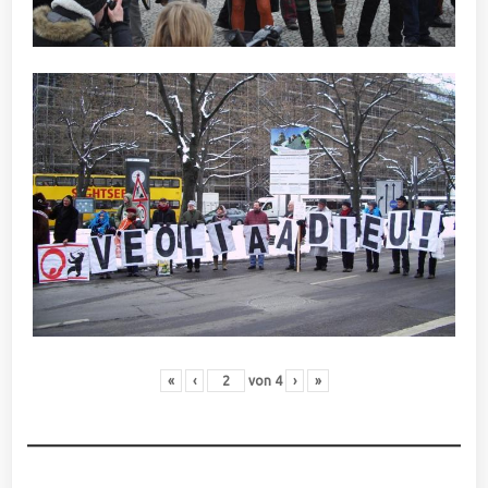
«
‹
von
4
›
»