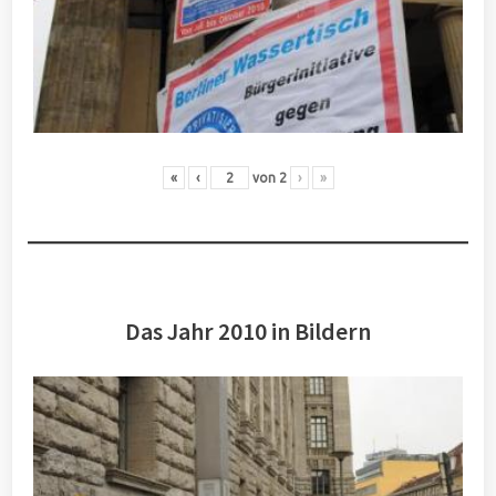
«
‹
von
2
›
»
Das Jahr 2010 in Bildern