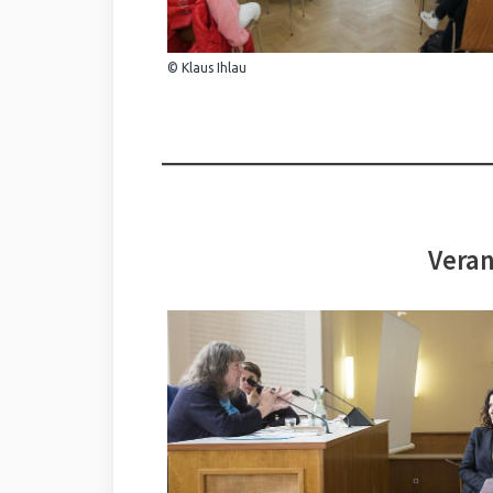
© Klaus Ihlau
Veran