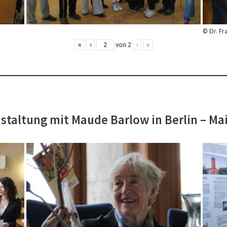
© Dr. Fr
«
‹
von
2
›
»
staltung mit Maude Barlow in Berlin – Ma