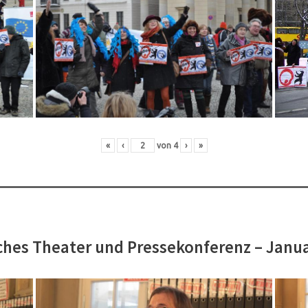
«
‹
von
4
›
»
hes Theater und Pressekonferenz – Janu