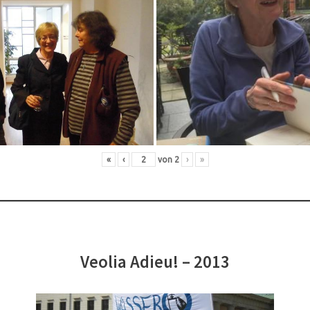
«
‹
von
2
›
»
Veolia Adieu! – 2013