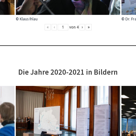
© Klaus Ihlau
© Dr. Fr
«
‹
von
4
›
»
Die Jahre 2020-2021 in Bildern