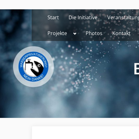
Skip
to
Start
Die Initiative
Veranstaltun
content
Toggle
Projekte
Photos
Kontakt
sub-
menu