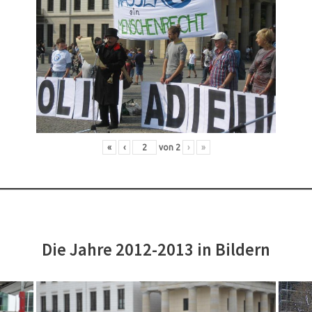
«
‹
von
2
›
»
Die Jahre 2012-2013 in Bildern