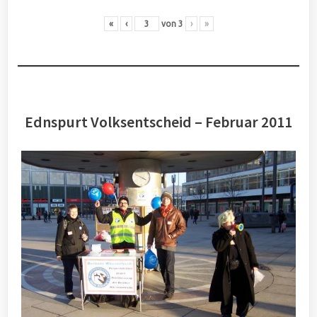
«
‹
von
3
›
»
Ednspurt Volksentscheid – Februar 2011