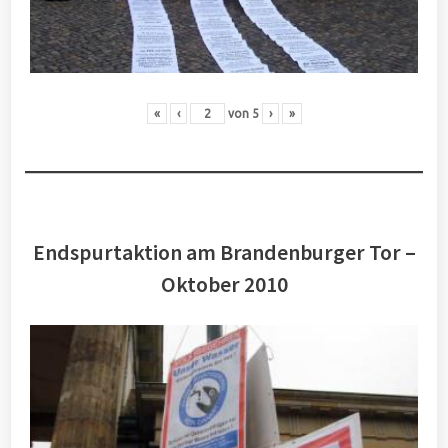
«
‹
von
5
›
»
Endspurtaktion am Brandenburger Tor –
Oktober 2010