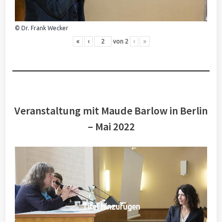
© Dr. Frank Wecker
«
‹
von
2
›
»
Veranstaltung mit Maude Barlow in Berlin
– Mai 2022
Titel hinzufügen