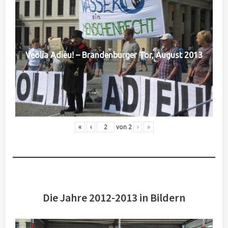
Veolia Adieu! – Brandenburger Tor, August 2013
«
‹
von
2
›
»
Die Jahre 2012-2013 in Bildern