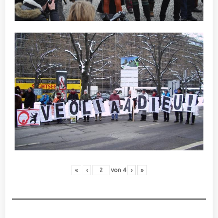
«
‹
von
4
›
»