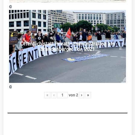
©
Öffentlich statt Privat! – Demonstration am
Brandenburger Tor, 2021
©
«
‹
von
2
›
»