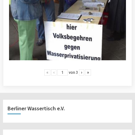
«
‹
von
3
›
»
Berliner Wassertisch e.V.