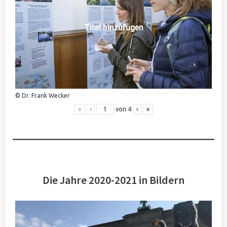
Titel hinzufügen
© Dr. Frank Wecker
«
‹
von
4
›
»
Die Jahre 2020-2021 in Bildern