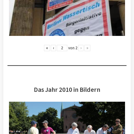
«
‹
von
2
›
»
Das Jahr 2010 in Bildern