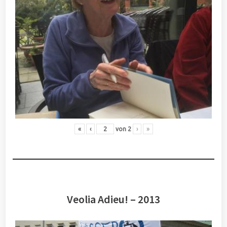
«
‹
von
2
›
»
Veolia Adieu! – 2013