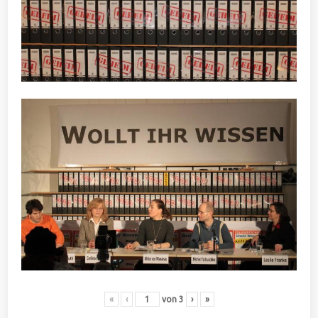
«
‹
von
3
›
»