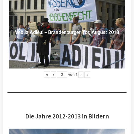
Veolia Adieu! – Brandenburger Tor, August 2013
«
‹
von
2
›
»
Die Jahre 2012-2013 in Bildern