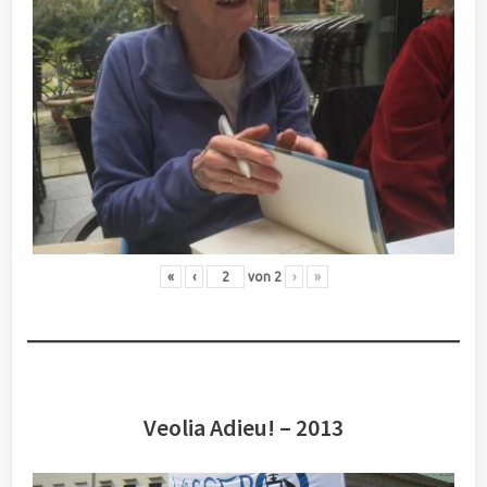
«
‹
von
2
›
»
Veolia Adieu! – 2013