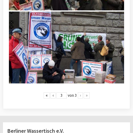
«
‹
von
3
›
»
Berliner Wassertisch e.V.