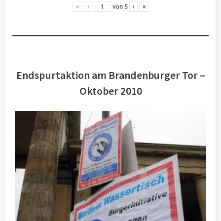
«
‹
von
5
›
»
Endspurtaktion am Brandenburger Tor –
Oktober 2010