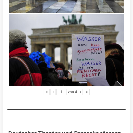
«
‹
von
4
›
»