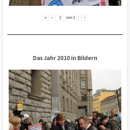
«
‹
von
2
›
»
Das Jahr 2010 in Bildern