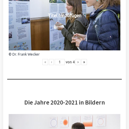
Titel hinzufügen
© Dr. Frank Wecker
«
‹
von
4
›
»
Die Jahre 2020-2021 in Bildern