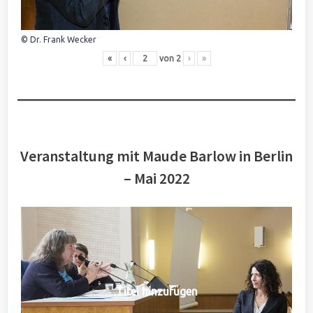
© Dr. Frank Wecker
«
‹
von
2
›
»
Veranstaltung mit Maude Barlow in Berlin
– Mai 2022
Titel hinzufügen