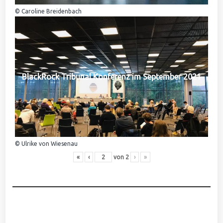
© Caroline Breidenbach
BlackRock Tribunal Konferenz im September 2021
© Ulrike von Wiesenau
«
‹
von
2
›
»