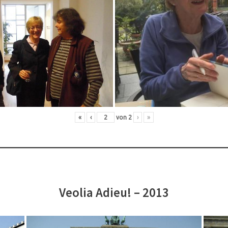
«
‹
von
2
›
»
Veolia Adieu! – 2013