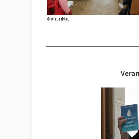
© Klaus Ihlau
Veran