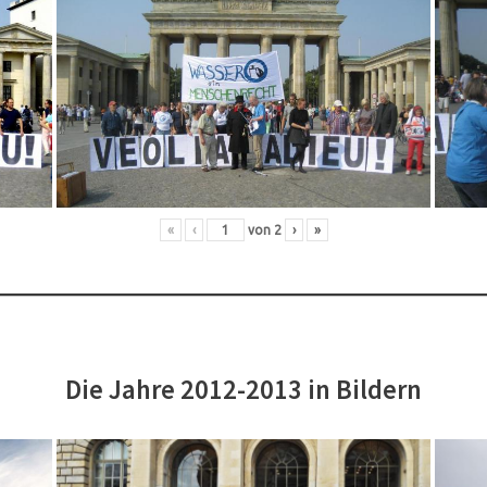
«
‹
von
2
›
»
Die Jahre 2012-2013 in Bildern