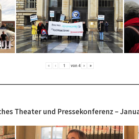
«
‹
von
4
›
»
hes Theater und Pressekonferenz – Janu