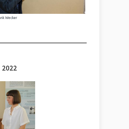
ank Wecker
i 2022