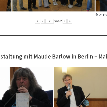
© Dr. Fr
«
‹
von
2
›
»
staltung mit Maude Barlow in Berlin – Ma