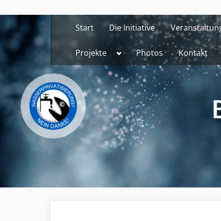
Skip
to
Start
Die Initiative
Veranstaltun
content
Toggle
Projekte
Photos
Kontakt
sub-
menu