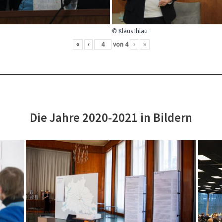
© Klaus Ihlau
«
‹
von
4
›
»
Die Jahre 2020-2021 in Bildern