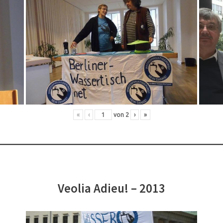
«
‹
von
2
›
»
Veolia Adieu! – 2013