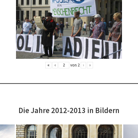
«
‹
von
2
›
»
Die Jahre 2012-2013 in Bildern