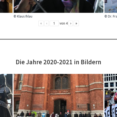
© Klaus Ihlau
© Dr. Fr
«
‹
von
4
›
»
Die Jahre 2020-2021 in Bildern