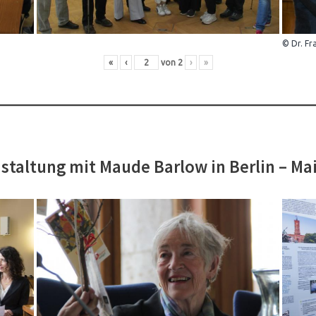
© Dr. Fr
«
‹
von
2
›
»
staltung mit Maude Barlow in Berlin – Ma