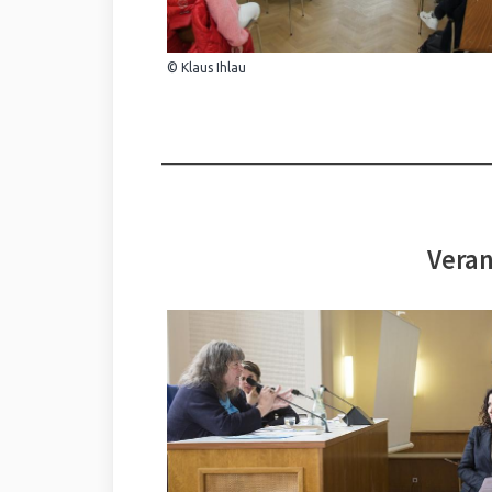
© Klaus Ihlau
Veran