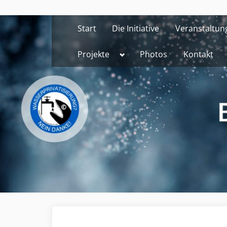
Skip
to
Start
Die Initiative
Veranstaltun
content
Toggle
Projekte
Photos
Kontakt
sub-
menu