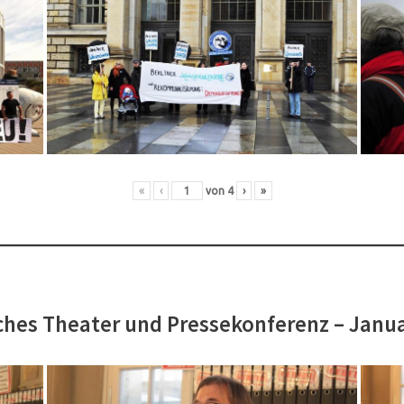
«
‹
von
4
›
»
hes Theater und Pressekonferenz – Janu