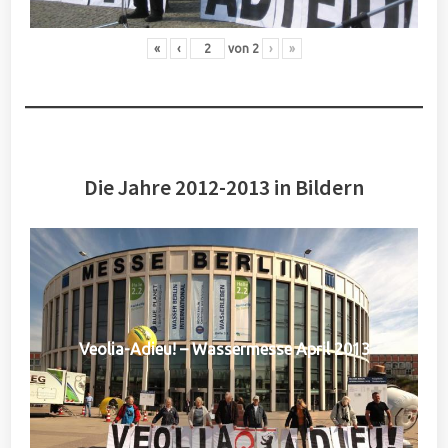
«
‹
von
2
›
»
Die Jahre 2012-2013 in Bildern
Veolia-Adieu! – Wassermesse April 2013