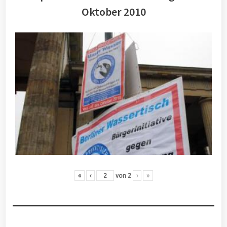
Oktober 2010
«
‹
von
2
›
»