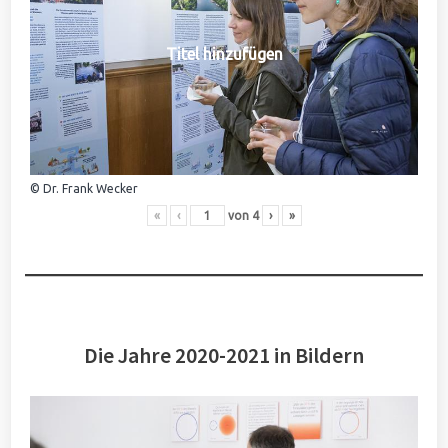
Titel hinzufügen
© Dr. Frank Wecker
«
‹
von
4
›
»
Die Jahre 2020-2021 in Bildern