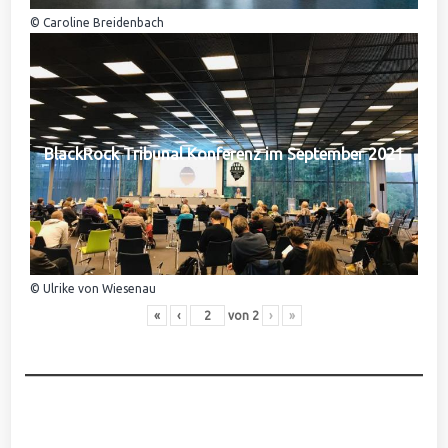
© Caroline Breidenbach
BlackRock Tribunal Konferenz im September 2021
© Ulrike von Wiesenau
«
‹
von
2
›
»