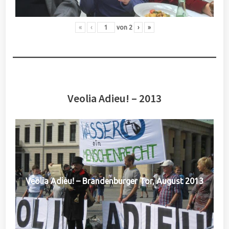
«
‹
von
2
›
»
Veolia Adieu! – 2013
Veolia Adieu! – Brandenburger Tor, August 2013