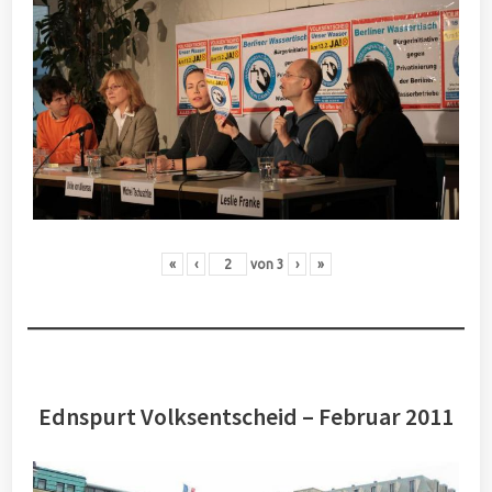
«
‹
von
3
›
»
Ednspurt Volksentscheid – Februar 2011