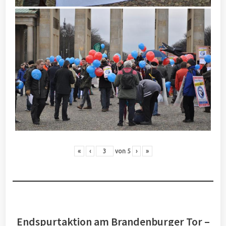
«
‹
von
5
›
»
Endspurtaktion am Brandenburger Tor –