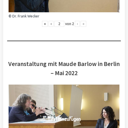
© Dr. Frank Wecker
«
‹
von
2
›
»
Veranstaltung mit Maude Barlow in Berlin
– Mai 2022
Titel hinzufügen