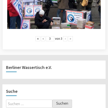
«
‹
von
3
›
»
Berliner Wassertisch e.V.
Suche
Suchen