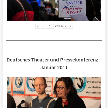
«
‹
von
4
›
»
Deutsches Theater und Pressekonferenz –
Januar 2011