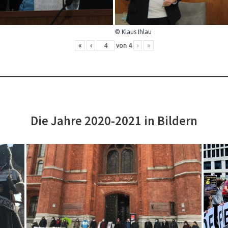
© Klaus Ihlau
«
‹
von
4
›
»
Die Jahre 2020-2021 in Bildern