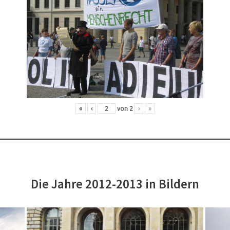
«
‹
von
2
›
»
Die Jahre 2012-2013 in Bildern