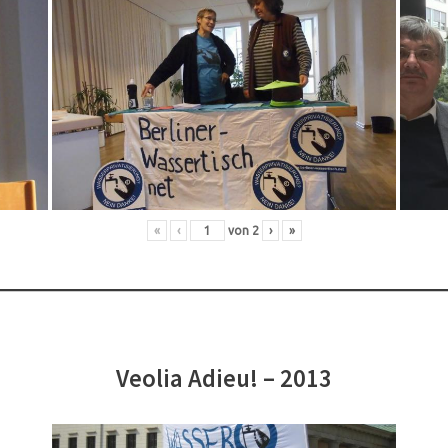
«
‹
von
2
›
»
Veolia Adieu! – 2013