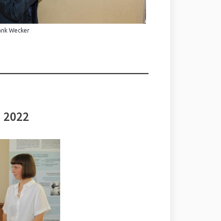
ank Wecker
i 2022