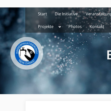
Skip
to
Start
Die Initiative
Veranstaltun
content
Toggle
Projekte
Photos
Kontakt
sub-
menu