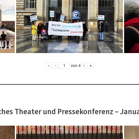
«
‹
von
4
›
»
hes Theater und Pressekonferenz – Janu