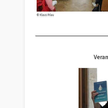
© Klaus Ihlau
Veran