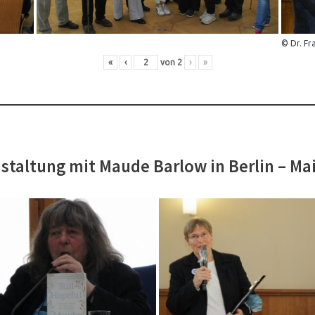
© Dr. Fr
«
‹
von
2
›
»
staltung mit Maude Barlow in Berlin – Ma