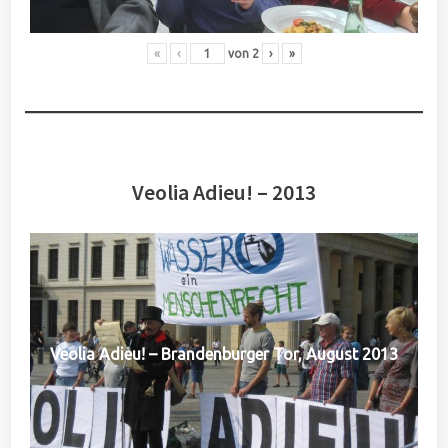
«
‹
von
2
›
»
Veolia Adieu! – 2013
Veolia Adieu! – Brandenburger Tor, August 2013