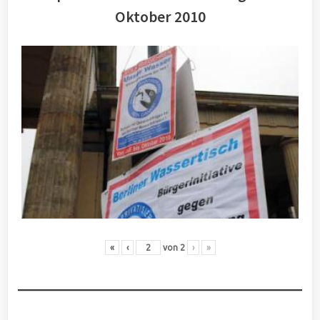
Oktober 2010
«
‹
von
2
›
»