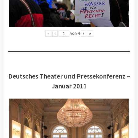
«
‹
von
4
›
»
Deutsches Theater und Pressekonferenz –
Januar 2011