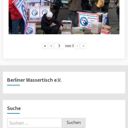
«
‹
von
3
›
»
Berliner Wassertisch e.V.
Suche
Suchen