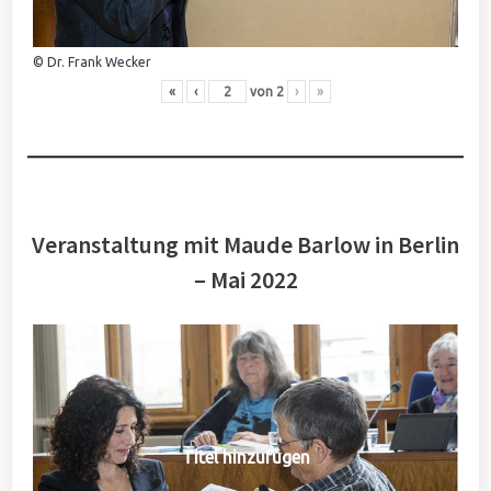
© Dr. Frank Wecker
«
‹
von
2
›
»
Veranstaltung mit Maude Barlow in Berlin
– Mai 2022
Titel hinzufügen