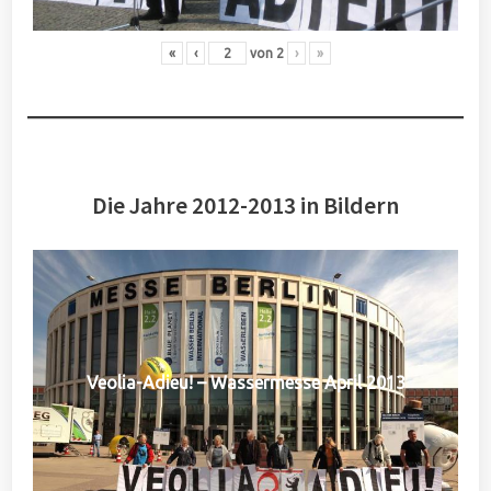
«
‹
von
2
›
»
Die Jahre 2012-2013 in Bildern
Veolia-Adieu! – Wassermesse April 2013