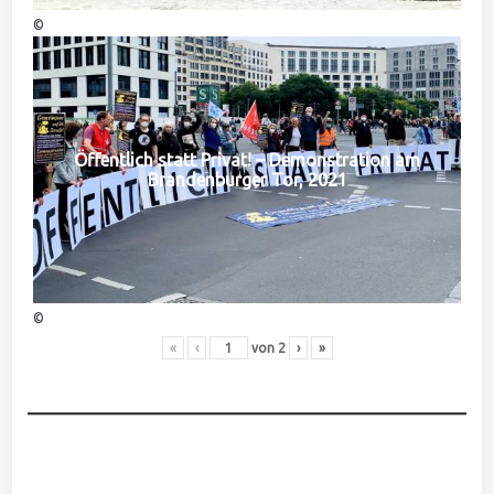
©
Öffentlich statt Privat! – Demonstration am
Brandenburger Tor, 2021
©
«
‹
von
2
›
»