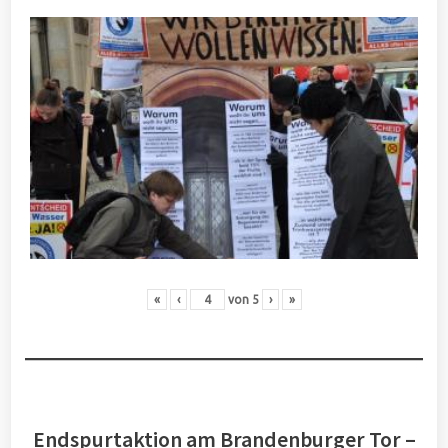
«
‹
von
5
›
»
Endspurtaktion am Brandenburger Tor –