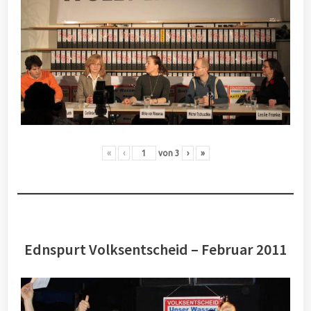
«
‹
von
3
›
»
Ednspurt Volksentscheid – Februar 2011