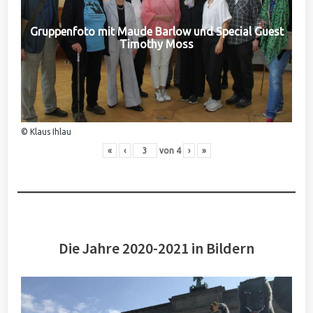
Gruppenfoto mit Maude Barlow und Special Guest
Timothy Moss
© Klaus Ihlau
«
‹
von
4
›
»
Die Jahre 2020-2021 in Bildern