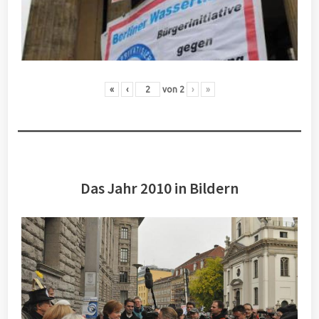
«
‹
von
2
›
»
Das Jahr 2010 in Bildern