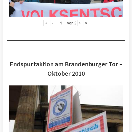
«
‹
von
5
›
»
Endspurtaktion am Brandenburger Tor –
Oktober 2010