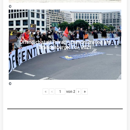
©
Öffentlich statt Privat! – Demonstration am
Brandenburger Tor, 2021
©
«
‹
von
2
›
»