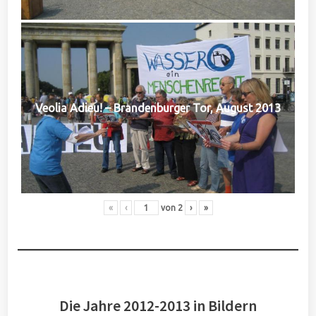
Veolia Adieu! – Brandenburger Tor, August 2013
«
‹
von
2
›
»
Die Jahre 2012-2013 in Bildern