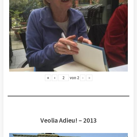
«
‹
von
2
›
»
Veolia Adieu! – 2013