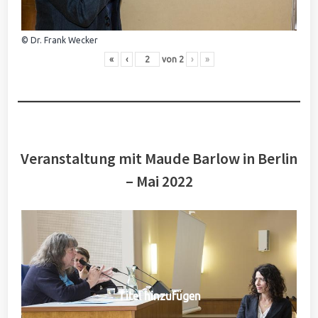
© Dr. Frank Wecker
«
‹
von
2
›
»
Veranstaltung mit Maude Barlow in Berlin
– Mai 2022
Titel hinzufügen