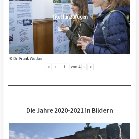
Titel hinzufügen
© Dr. Frank Wecker
«
‹
von
4
›
»
Die Jahre 2020-2021 in Bildern