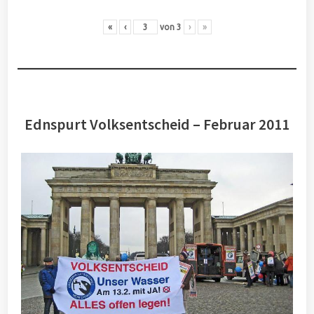
«
‹
von
3
›
»
Ednspurt Volksentscheid – Februar 2011