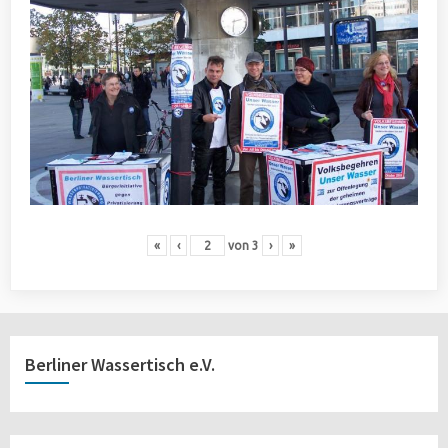
«
‹
von
3
›
»
Berliner Wassertisch e.V.