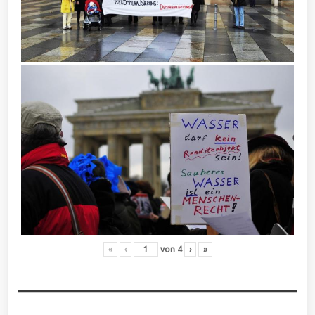
«
‹
von
4
›
»