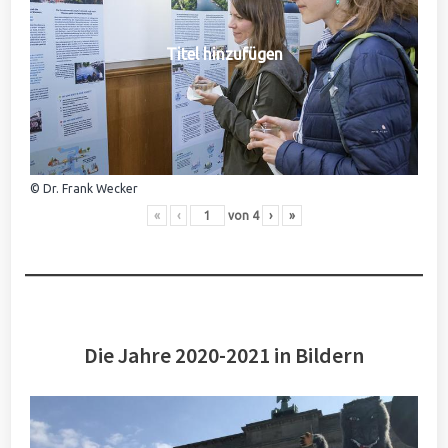
Titel hinzufügen
© Dr. Frank Wecker
«
‹
von
4
›
»
Die Jahre 2020-2021 in Bildern