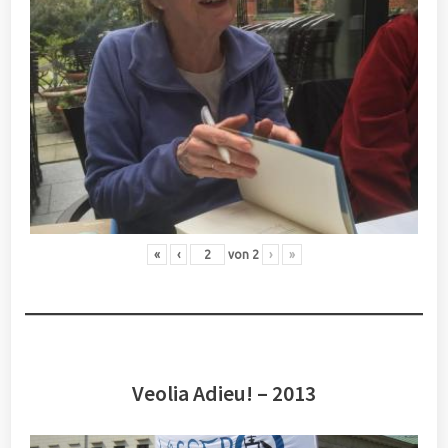
«
‹
von
2
›
»
Veolia Adieu! – 2013