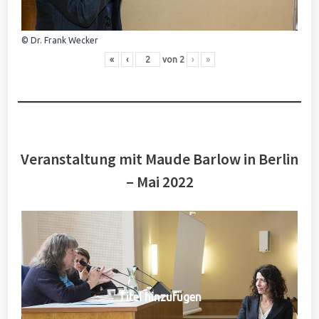
© Dr. Frank Wecker
«
‹
von
2
›
»
Veranstaltung mit Maude Barlow in Berlin
– Mai 2022
Titel hinzufügen