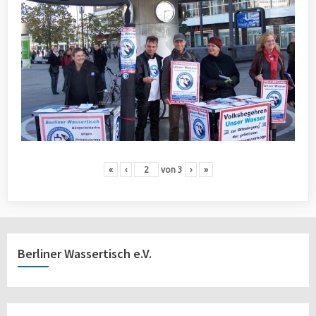
«
‹
von
3
›
»
Berliner Wassertisch e.V.