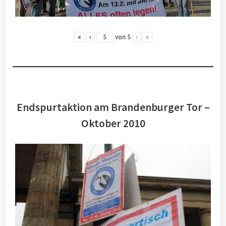
«
‹
von
5
›
»
Endspurtaktion am Brandenburger Tor –
Oktober 2010