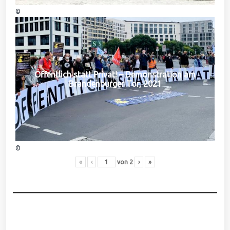
©
Öffentlich statt Privat! – Demonstration am
Brandenburger Tor, 2021
©
«
‹
von
2
›
»