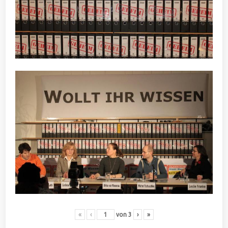
«
‹
von
3
›
»