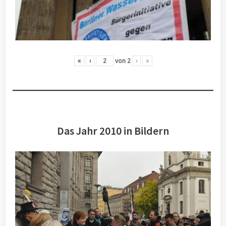
«
‹
von
2
›
»
Das Jahr 2010 in Bildern