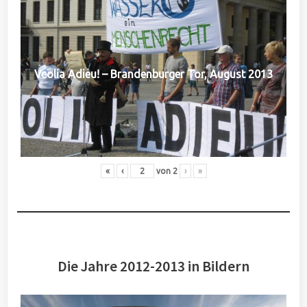
Veolia Adieu! – Brandenburger Tor, August 2013
«
‹
von
2
›
»
Die Jahre 2012-2013 in Bildern