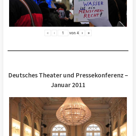
«
‹
von
4
›
»
Deutsches Theater und Pressekonferenz –
Januar 2011