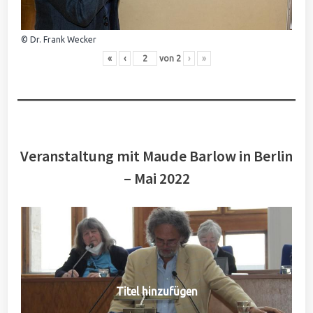
© Dr. Frank Wecker
«
‹
von
2
›
»
Veranstaltung mit Maude Barlow in Berlin
– Mai 2022
Titel hinzufügen