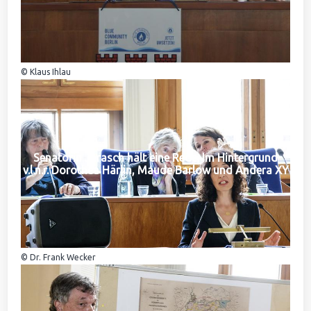
© Klaus Ihlau
Senatorin Jarasch hält eine Rede. Im Hintergrund
v.l.n.r. Dorothea Härlin, Maude Barlow und Andera XY
© Dr. Frank Wecker