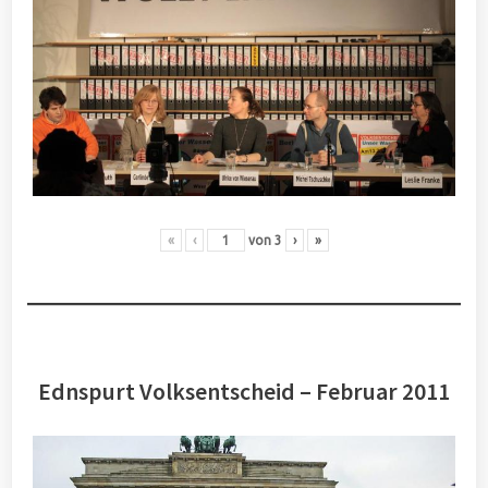
«
‹
von
3
›
»
Ednspurt Volksentscheid – Februar 2011