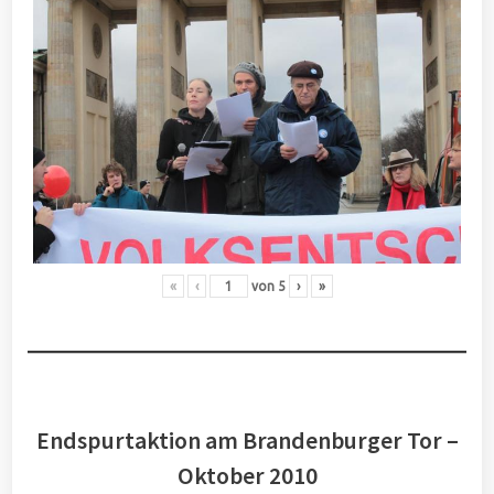
«
‹
von
5
›
»
Endspurtaktion am Brandenburger Tor –
Oktober 2010