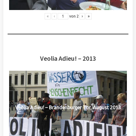
«
‹
von
2
›
»
Veolia Adieu! – 2013
Veolia Adieu! – Brandenburger Tor, August 2013