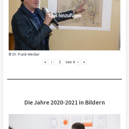
Titel hinzufügen
© Dr. Frank Wecker
«
‹
von
4
›
»
Die Jahre 2020-2021 in Bildern