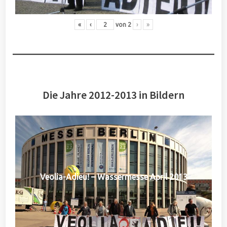
«
‹
von
2
›
»
Die Jahre 2012-2013 in Bildern
Veolia-Adieu! – Wassermesse April 2013