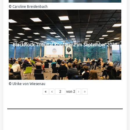
© Caroline Breidenbach
BlackRock Tribunal Konferenz im September 2021
© Ulrike von Wiesenau
«
‹
von
2
›
»