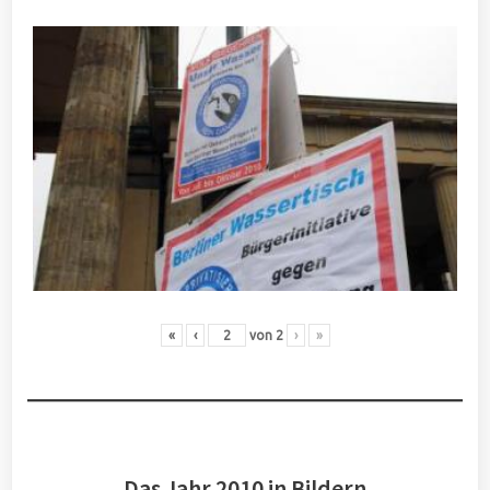
«
‹
von
2
›
»
Das Jahr 2010 in Bildern