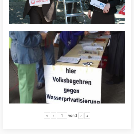
«
‹
von
3
›
»