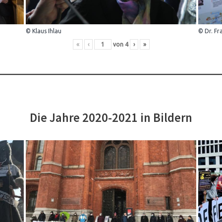
© Klaus Ihlau
© Dr. Fr
«
‹
von
4
›
»
Die Jahre 2020-2021 in Bildern