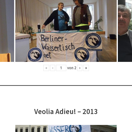
«
‹
von
2
›
»
Veolia Adieu! – 2013