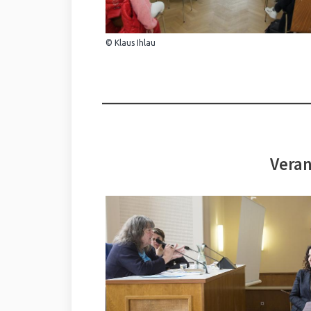
© Klaus Ihlau
Veran