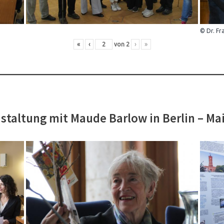
© Dr. Fr
«
‹
von
2
›
»
staltung mit Maude Barlow in Berlin – Ma