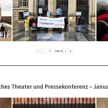
«
‹
von
4
›
»
hes Theater und Pressekonferenz – Janu