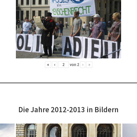
«
‹
von
2
›
»
Die Jahre 2012-2013 in Bildern