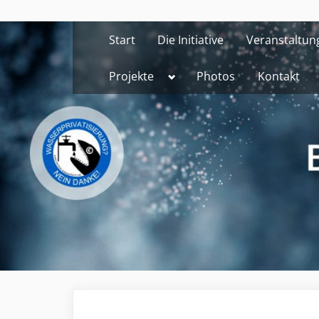
Skip
to
Start
Die Initiative
Veranstaltun
content
Toggle
Projekte
Photos
Kontakt
sub-
menu