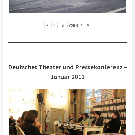
«
‹
von
4
›
»
Deutsches Theater und Pressekonferenz –
Januar 2011