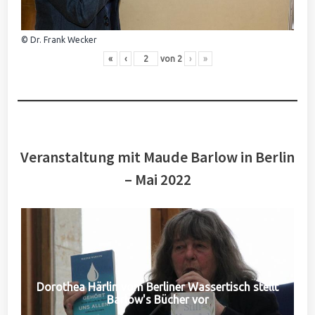
© Dr. Frank Wecker
«
‹
von
2
›
»
Veranstaltung mit Maude Barlow in Berlin
– Mai 2022
Dorothea Härlin vom Berliner Wassertisch stellt
Barlow's Bücher vor