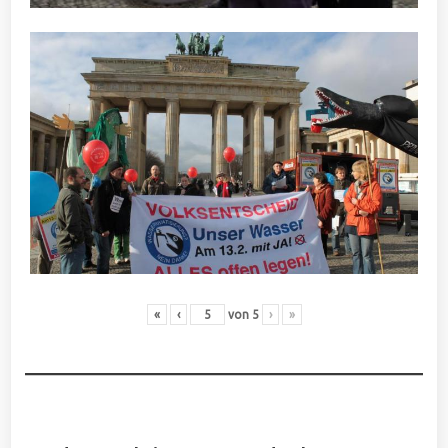
«
‹
von
5
›
»