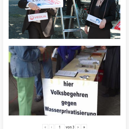
«
‹
von
3
›
»