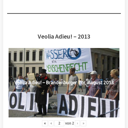
Veolia Adieu! – 2013
Veolia Adieu! – Brandenburger Tor, August 2013
«
‹
von
2
›
»