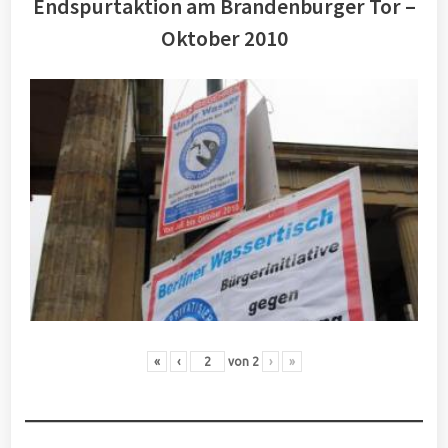
Endspurtaktion am Brandenburger Tor –
Oktober 2010
«
‹
von
2
›
»