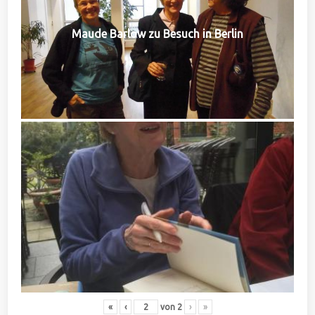
Maude Barlow zu Besuch in Berlin
«
‹
von
2
›
»