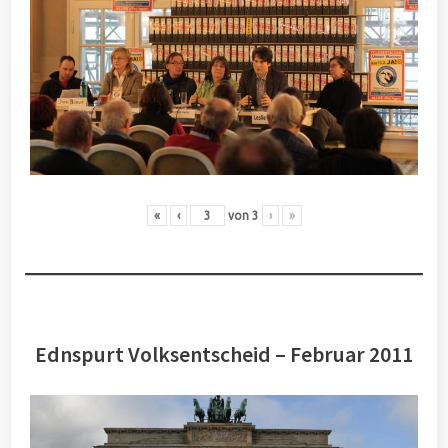
«
‹
von
3
›
»
Ednspurt Volksentscheid – Februar 2011