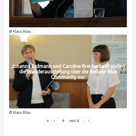
© Klaus Ihlau
Johanna Erdmann und Caroline Breidenbach stellen
die Wanderausstellung über die Berliner Blue
Community vor
© Klaus Ihlau
«
‹
von
4
›
»