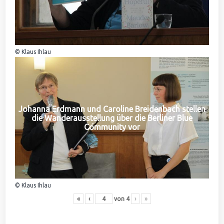
© Klaus Ihlau
Johanna Erdmann und Caroline Breidenbach stellen
die Wanderausstellung über die Berliner Blue
Community vor
© Klaus Ihlau
«
‹
von
4
›
»