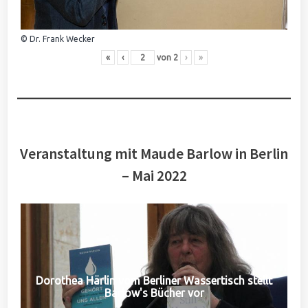
© Dr. Frank Wecker
«
‹
von
2
›
»
Veranstaltung mit Maude Barlow in Berlin
– Mai 2022
Dorothea Härlin vom Berliner Wassertisch stellt
Barlow's Bücher vor