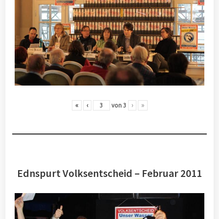
«
‹
von
3
›
»
Ednspurt Volksentscheid – Februar 2011