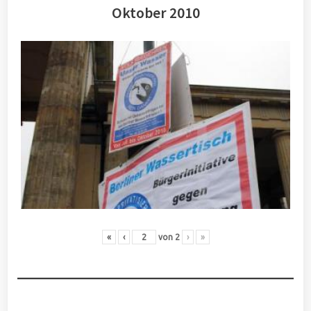
Oktober 2010
«
‹
von
2
›
»