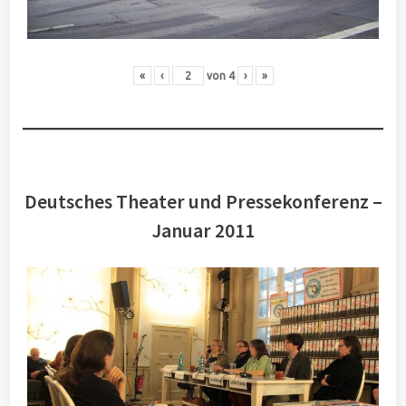
«
‹
von
4
›
»
Deutsches Theater und Pressekonferenz –
Januar 2011