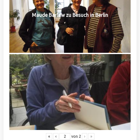
Maude Barlow zu Besuch in Berlin
«
‹
von
2
›
»