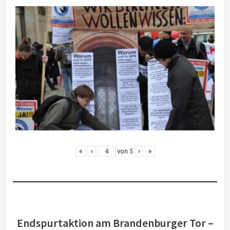
«
‹
von
5
›
»
Endspurtaktion am Brandenburger Tor –