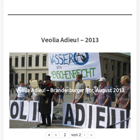
Veolia Adieu! – 2013
Veolia Adieu! – Brandenburger Tor, August 2013
«
‹
von
2
›
»