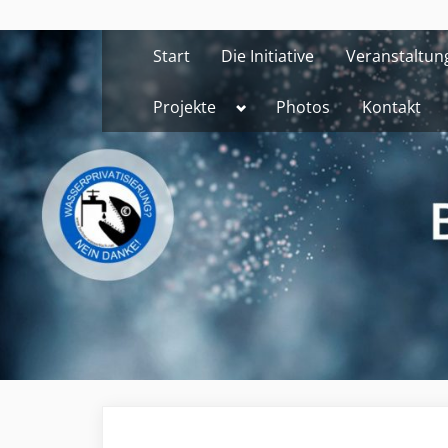
Skip
to
Start
Die Initiative
Veranstaltun
content
Toggle
Projekte
Photos
Kontakt
sub-
menu