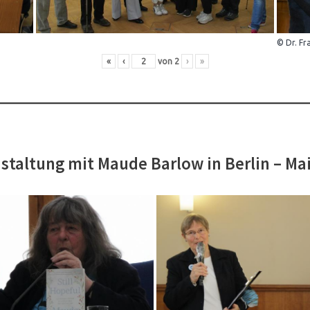
© Dr. Fr
«
‹
von
2
›
»
staltung mit Maude Barlow in Berlin – Ma