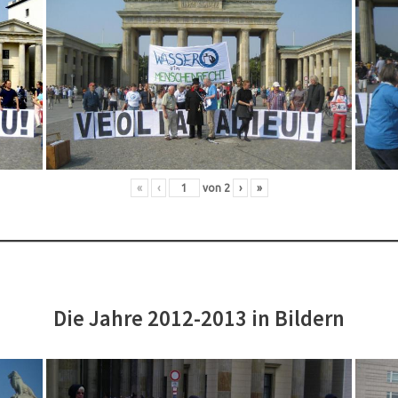
«
‹
von
2
›
»
Die Jahre 2012-2013 in Bildern