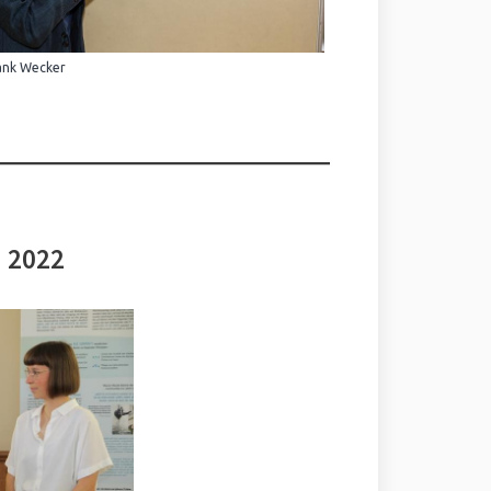
ank Wecker
i 2022