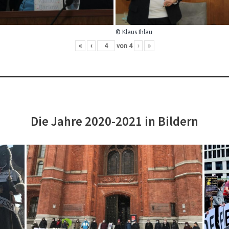
© Klaus Ihlau
«
‹
von
4
›
»
Die Jahre 2020-2021 in Bildern