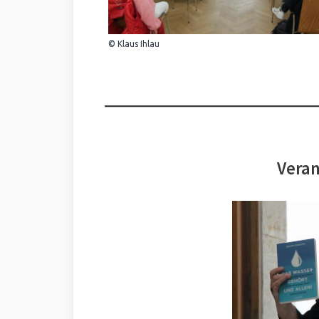
© Klaus Ihlau
Veran