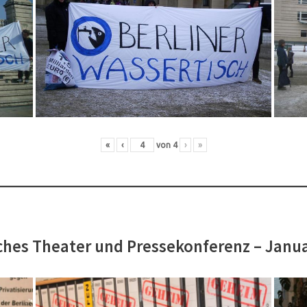
«
‹
von
4
›
»
hes Theater und Pressekonferenz – Janu