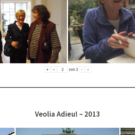
«
‹
von
2
›
»
Veolia Adieu! – 2013