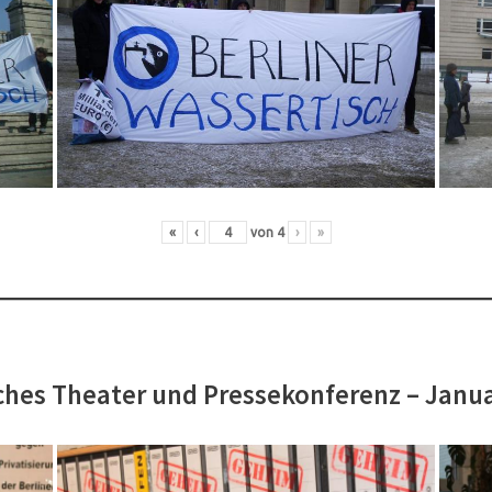
«
‹
von
4
›
»
hes Theater und Pressekonferenz – Janu