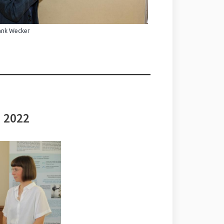
ank Wecker
i 2022