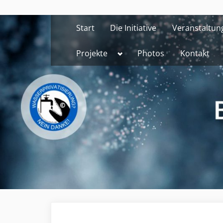
Skip
to
Start
Die Initiative
Veranstaltun
content
Toggle
Projekte
Photos
Kontakt
sub-
menu