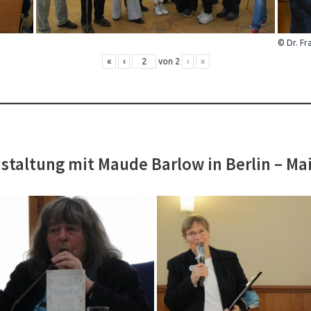
© Dr. Fr
«
‹
von
2
›
»
staltung mit Maude Barlow in Berlin – Ma