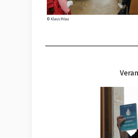
© Klaus Ihlau
Veran