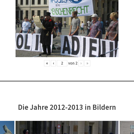
«
‹
von
2
›
»
Die Jahre 2012-2013 in Bildern