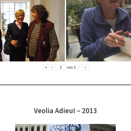
«
‹
von
2
›
»
Veolia Adieu! – 2013