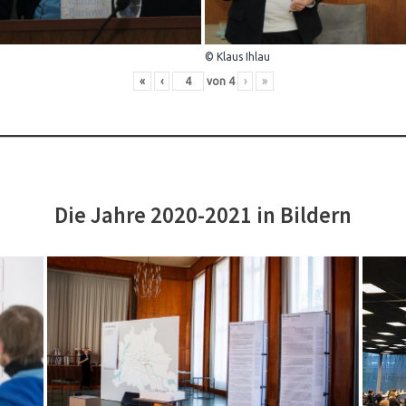
© Klaus Ihlau
«
‹
von
4
›
»
Die Jahre 2020-2021 in Bildern