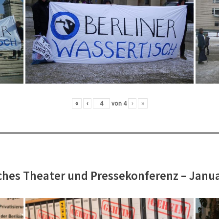
«
‹
von
4
›
»
hes Theater und Pressekonferenz – Janu