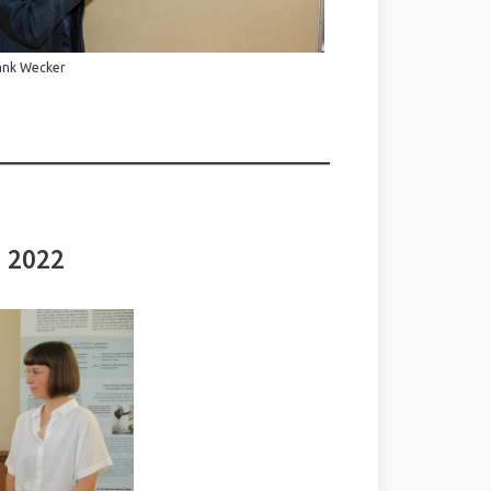
ank Wecker
i 2022