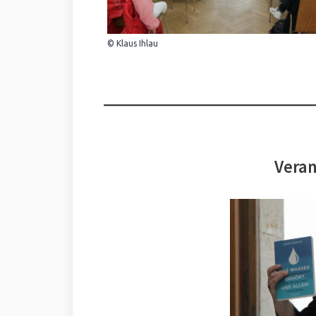
© Klaus Ihlau
Veran