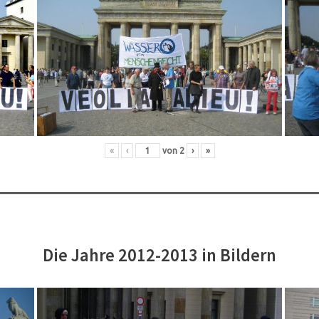
«
‹
von
2
›
»
Die Jahre 2012-2013 in Bildern