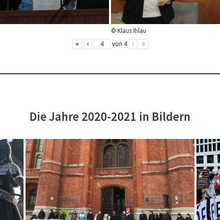
© Klaus Ihlau
«
‹
von
4
›
»
Die Jahre 2020-2021 in Bildern