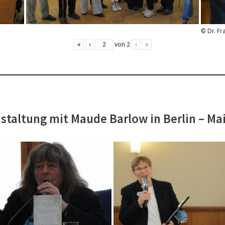
© Dr. Fr
«
‹
von
2
›
»
staltung mit Maude Barlow in Berlin – Ma