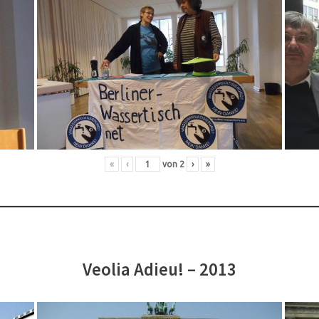
«
‹
von
2
›
»
Veolia Adieu! – 2013