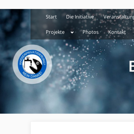
Skip
to
Start
Die Initiative
Veranstaltun
content
Toggle
Projekte
Photos
Kontakt
sub-
menu