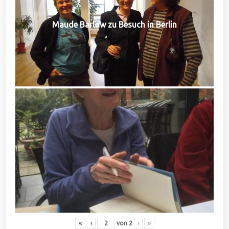
Maude Barlow zu Besuch in Berlin
«
‹
von
2
›
»