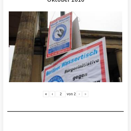
«
‹
von
2
›
»