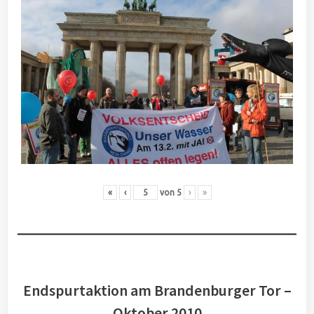
«
‹
von
5
›
»
Endspurtaktion am Brandenburger Tor –
Oktober 2010