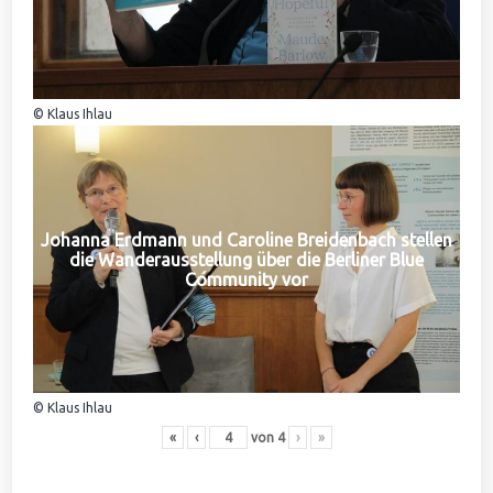
© Klaus Ihlau
Johanna Erdmann und Caroline Breidenbach stellen
die Wanderausstellung über die Berliner Blue
Community vor
© Klaus Ihlau
«
‹
von
4
›
»