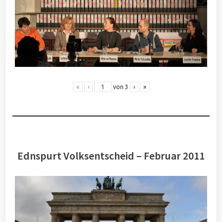
«
‹
von
3
›
»
Ednspurt Volksentscheid – Februar 2011