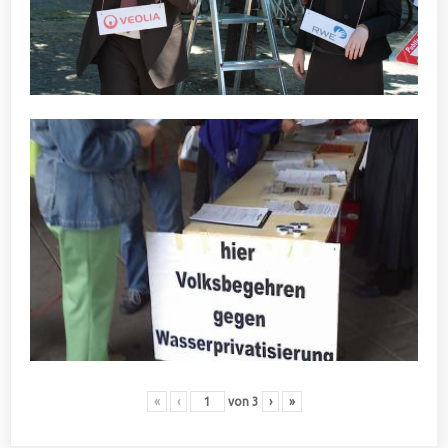
«
‹
von
3
›
»