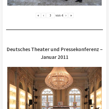
«
‹
von
4
›
»
Deutsches Theater und Pressekonferenz –
Januar 2011