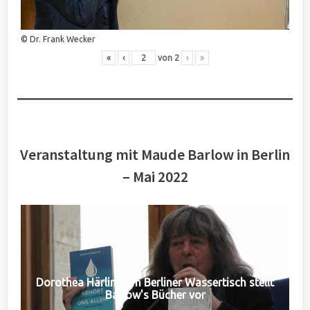
© Dr. Frank Wecker
«
‹
von
2
›
»
Veranstaltung mit Maude Barlow in Berlin
– Mai 2022
Dorothea Härlin vom Berliner Wassertisch stellt
Barlow's Bücher vor