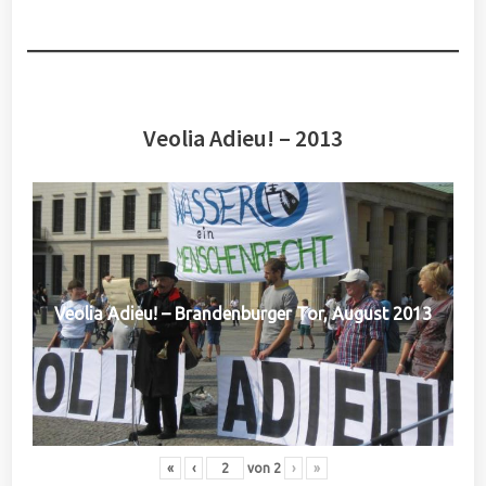
Veolia Adieu! – 2013
Veolia Adieu! – Brandenburger Tor, August 2013
«
‹
von
2
›
»