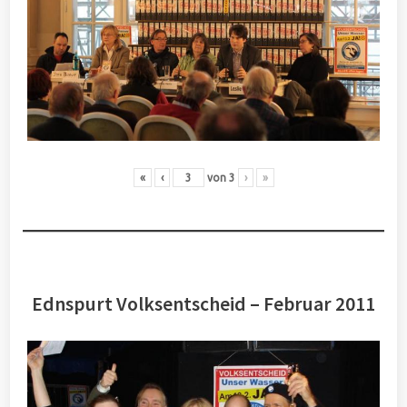
«
‹
von
3
›
»
Ednspurt Volksentscheid – Februar 2011