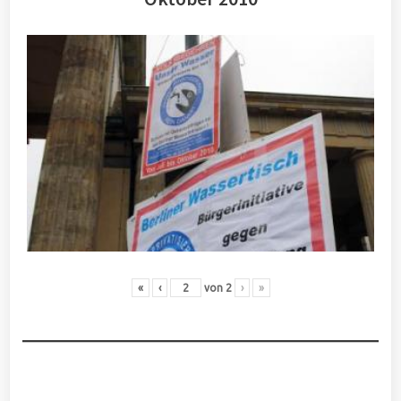
«
‹
von
2
›
»