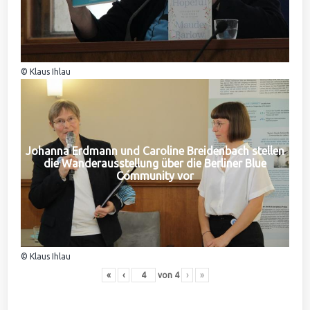
© Klaus Ihlau
Johanna Erdmann und Caroline Breidenbach stellen
die Wanderausstellung über die Berliner Blue
Community vor
© Klaus Ihlau
«
‹
von
4
›
»