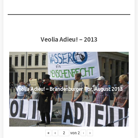
Veolia Adieu! – 2013
Veolia Adieu! – Brandenburger Tor, August 2013
«
‹
von
2
›
»