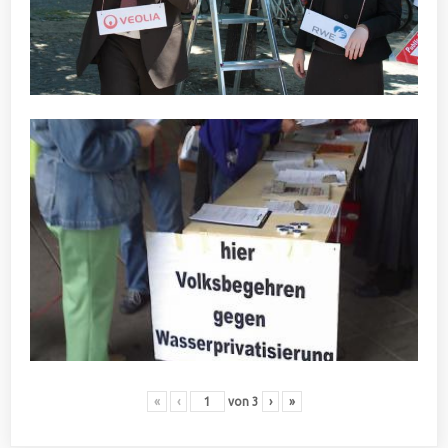
«
‹
von
3
›
»