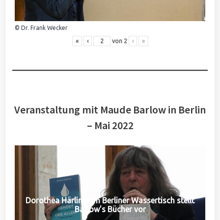
© Dr. Frank Wecker
«
‹
von
2
›
»
Veranstaltung mit Maude Barlow in Berlin
– Mai 2022
Dorothea Härlin vom Berliner Wassertisch stellt
Barlow's Bücher vor