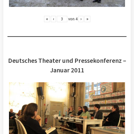
«
‹
von
4
›
»
Deutsches Theater und Pressekonferenz –
Januar 2011