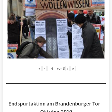
«
‹
von
5
›
»
Endspurtaktion am Brandenburger Tor –
Oktober 2010