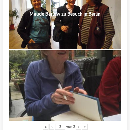
Maude Barlow zu Besuch in Berlin
«
‹
von
2
›
»