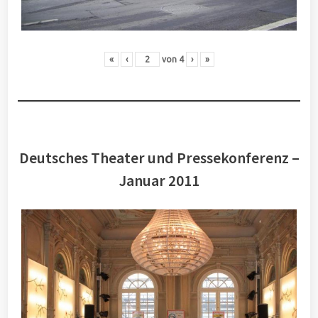
«
‹
von
4
›
»
Deutsches Theater und Pressekonferenz –
Januar 2011