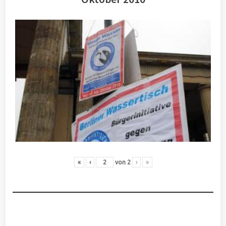
«
‹
von
2
›
»