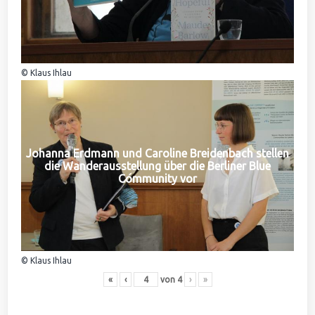
© Klaus Ihlau
Johanna Erdmann und Caroline Breidenbach stellen
die Wanderausstellung über die Berliner Blue
Community vor
© Klaus Ihlau
«
‹
von
4
›
»