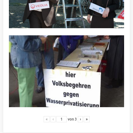
«
‹
von
3
›
»