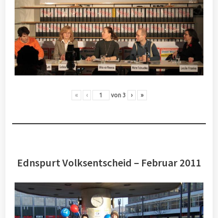
«
‹
von
3
›
»
Ednspurt Volksentscheid – Februar 2011