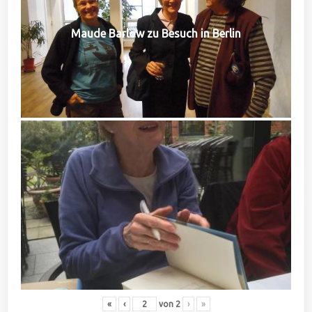
Maude Barlow zu Besuch in Berlin
«
‹
von
2
›
»