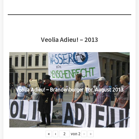
Veolia Adieu! – 2013
Veolia Adieu! – Brandenburger Tor, August 2013
«
‹
von
2
›
»