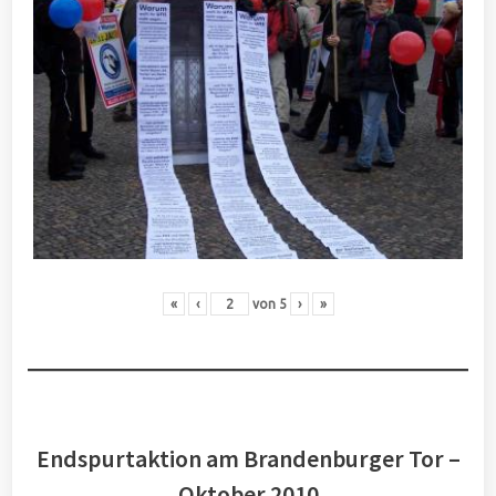
«
‹
von
5
›
»
Endspurtaktion am Brandenburger Tor –
Oktober 2010