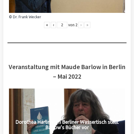
© Dr. Frank Wecker
«
‹
von
2
›
»
Veranstaltung mit Maude Barlow in Berlin
– Mai 2022
Dorothea Härlin vom Berliner Wassertisch stellt
Barlow's Bücher vor