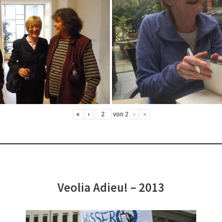
«
‹
von
2
›
»
Veolia Adieu! – 2013