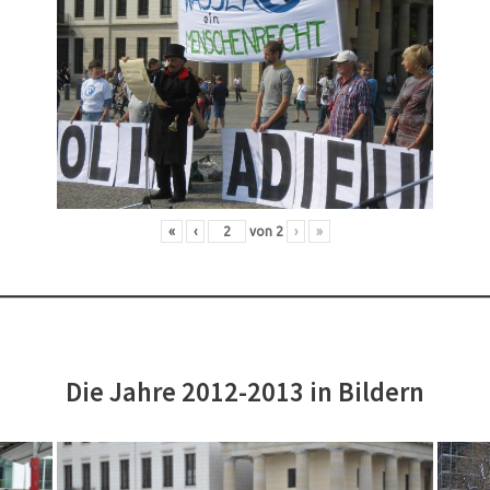
«
‹
von
2
›
»
Die Jahre 2012-2013 in Bildern