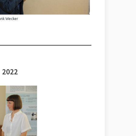
ank Wecker
i 2022