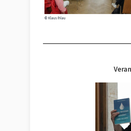
© Klaus Ihlau
Veran