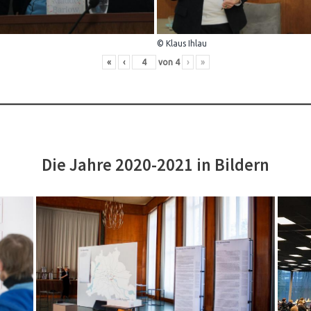
© Klaus Ihlau
«
‹
von
4
›
»
Die Jahre 2020-2021 in Bildern