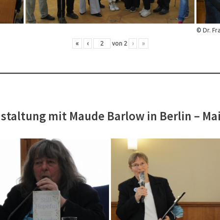
© Dr. Fr
«
‹
von
2
›
»
staltung mit Maude Barlow in Berlin – Ma