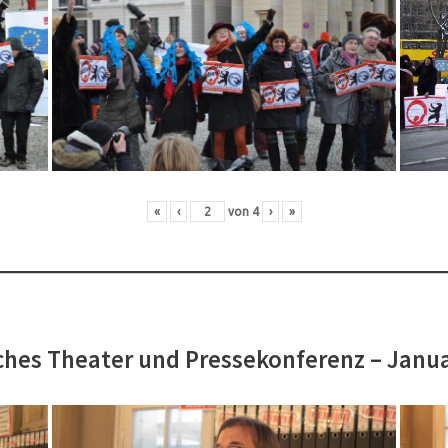
«
‹
von
4
›
»
hes Theater und Pressekonferenz – Janu