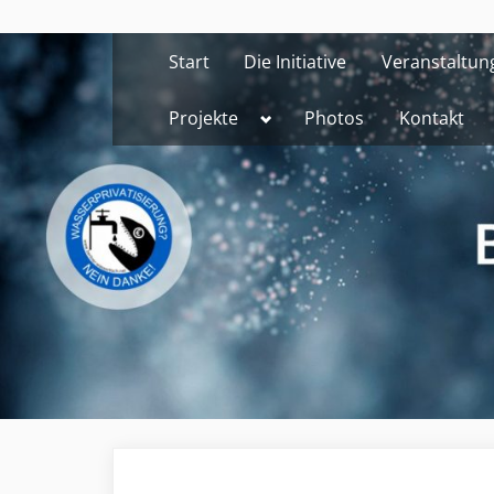
Skip
to
Start
Die Initiative
Veranstaltun
content
Toggle
Projekte
Photos
Kontakt
sub-
menu