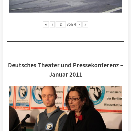
«
‹
von
4
›
»
Deutsches Theater und Pressekonferenz –
Januar 2011