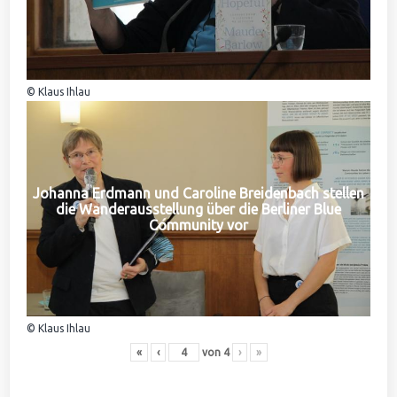
© Klaus Ihlau
Johanna Erdmann und Caroline Breidenbach stellen
die Wanderausstellung über die Berliner Blue
Community vor
© Klaus Ihlau
«
‹
von
4
›
»