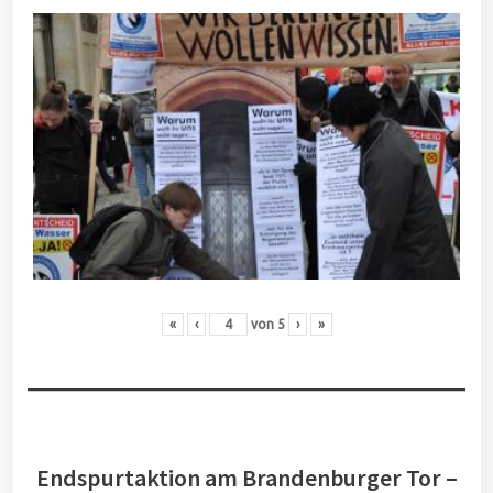
«
‹
von
5
›
»
Endspurtaktion am Brandenburger Tor –