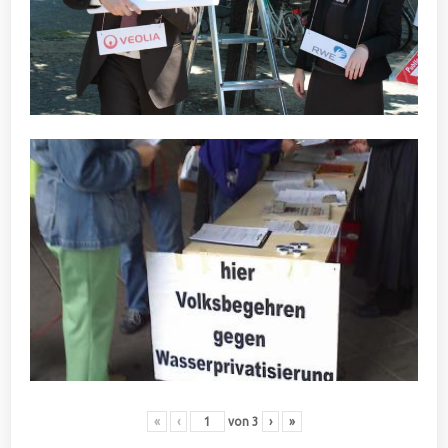
«
‹
von
3
›
»