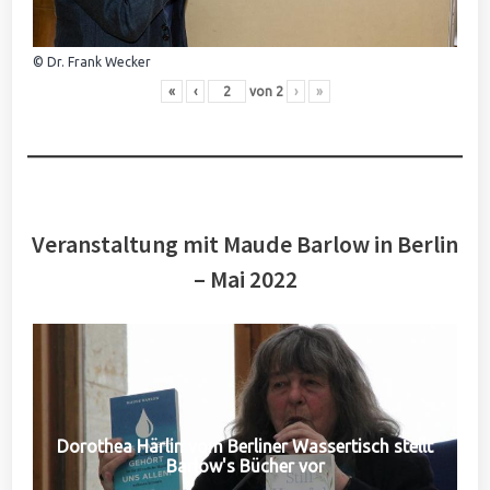
© Dr. Frank Wecker
«
‹
von
2
›
»
Veranstaltung mit Maude Barlow in Berlin
– Mai 2022
Dorothea Härlin vom Berliner Wassertisch stellt
Barlow's Bücher vor