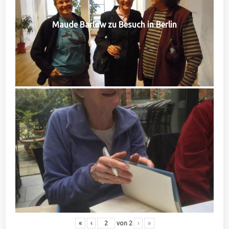
Maude Barlow zu Besuch in Berlin
«
‹
von
2
›
»