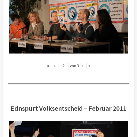
«
‹
von
3
›
»
Ednspurt Volksentscheid – Februar 2011