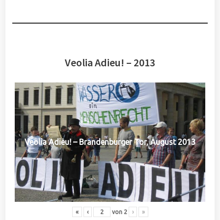
Veolia Adieu! – 2013
Veolia Adieu! – Brandenburger Tor, August 2013
«
‹
von
2
›
»