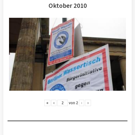
Oktober 2010
«
‹
von
2
›
»