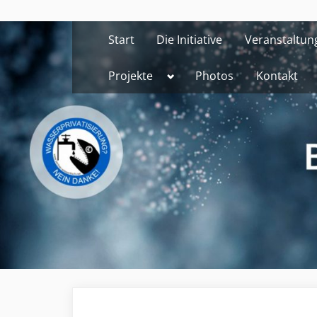
Skip
to
Start
Die Initiative
Veranstaltun
content
Toggle
Projekte
Photos
Kontakt
sub-
menu