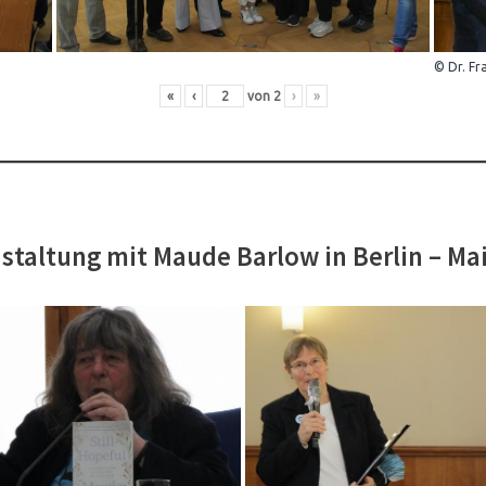
© Dr. Fr
«
‹
von
2
›
»
staltung mit Maude Barlow in Berlin – Ma