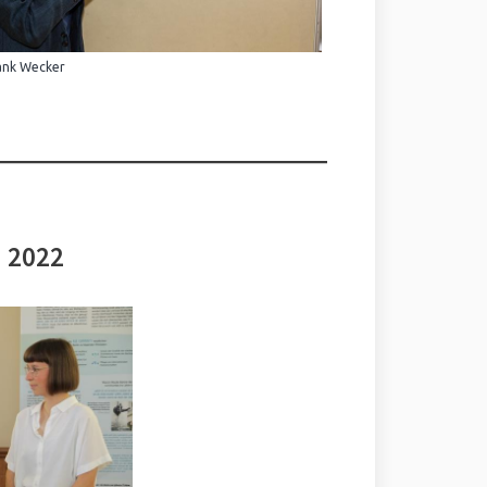
ank Wecker
i 2022