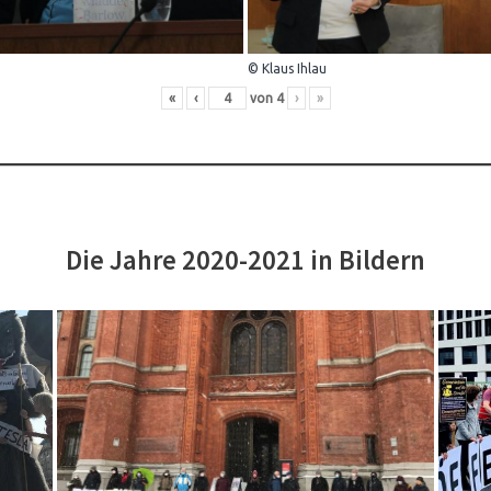
© Klaus Ihlau
«
‹
von
4
›
»
Die Jahre 2020-2021 in Bildern