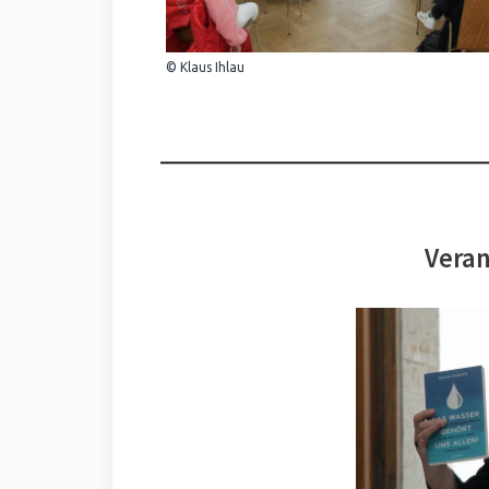
© Klaus Ihlau
Veran