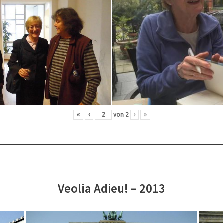
«
‹
von
2
›
»
Veolia Adieu! – 2013