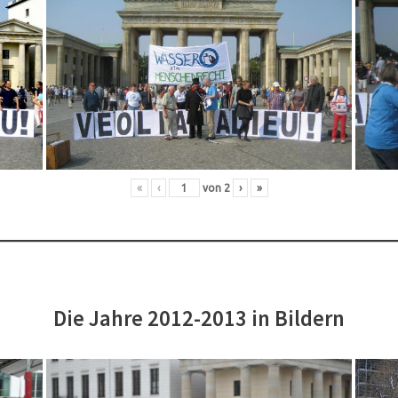
«
‹
von
2
›
»
Die Jahre 2012-2013 in Bildern