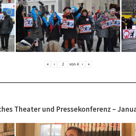
«
‹
von
4
›
»
hes Theater und Pressekonferenz – Janu