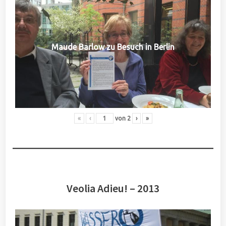
Maude Barlow zu Besuch in Berlin
«
‹
von
2
›
»
Veolia Adieu! – 2013