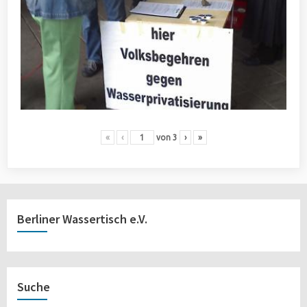
«
‹
von
3
›
»
Berliner Wassertisch e.V.
Suche