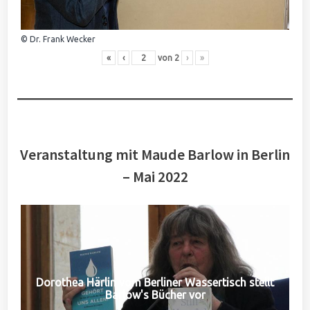
© Dr. Frank Wecker
«
‹
von
2
›
»
Veranstaltung mit Maude Barlow in Berlin
– Mai 2022
Dorothea Härlin vom Berliner Wassertisch stellt
Barlow's Bücher vor