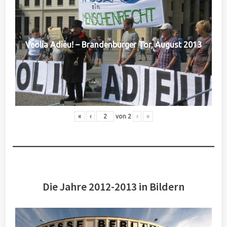
Veolia Adieu! – Brandenburger Tor, August 2013
«
‹
von
2
›
»
Die Jahre 2012-2013 in Bildern