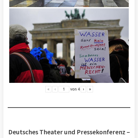
«
‹
von
4
›
»
Deutsches Theater und Pressekonferenz –