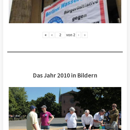
«
‹
von
2
›
»
Das Jahr 2010 in Bildern