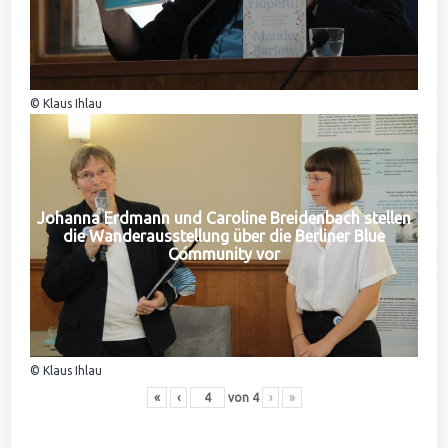
© Klaus Ihlau
Johanna Erdmann und Caroline Breidenbach stellen
die Wanderausstellung über die Berliner Blue
Community vor
© Klaus Ihlau
«
‹
von
4
›
»