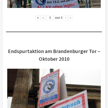
«
‹
von
5
›
»
Endspurtaktion am Brandenburger Tor –
Oktober 2010