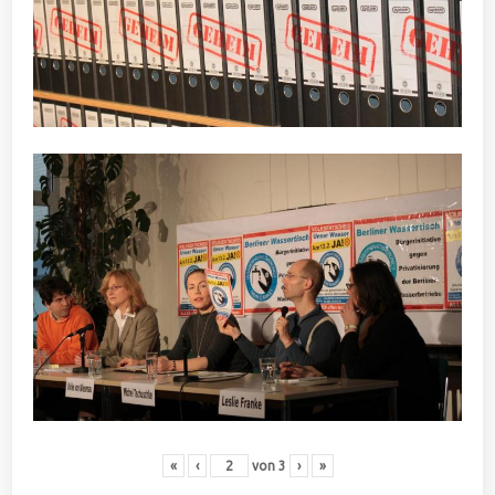
«
‹
von
3
›
»