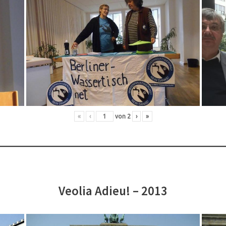
«
‹
von
2
›
»
Veolia Adieu! – 2013