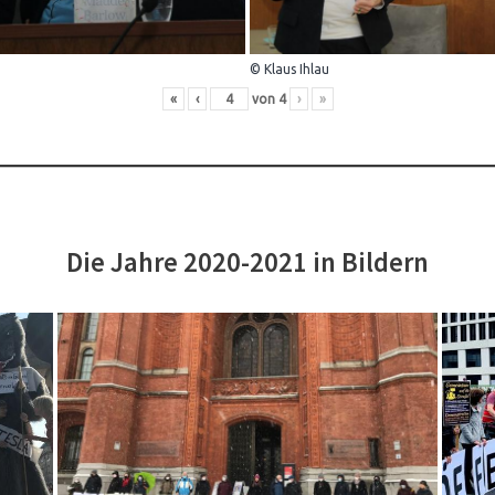
© Klaus Ihlau
«
‹
von
4
›
»
Die Jahre 2020-2021 in Bildern