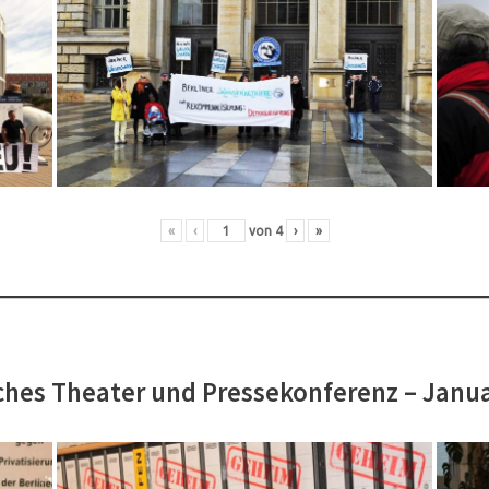
«
‹
von
4
›
»
hes Theater und Pressekonferenz – Janu