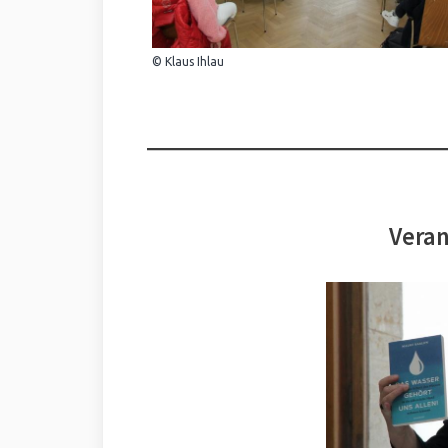
© Klaus Ihlau
Veran