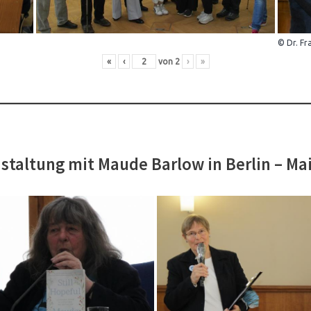
© Dr. Fr
«
‹
von
2
›
»
staltung mit Maude Barlow in Berlin – Ma