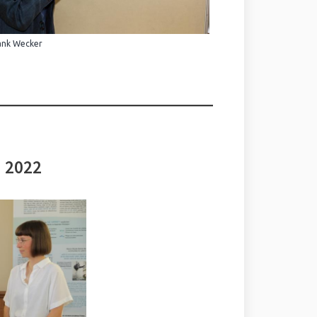
ank Wecker
i 2022