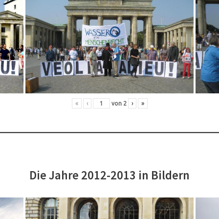
«
‹
von
2
›
»
Die Jahre 2012-2013 in Bildern