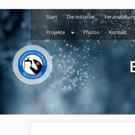
Skip
to
Start
Die Initiative
Veranstaltun
content
Toggle
Projekte
Photos
Kontakt
sub-
menu