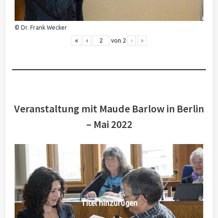
© Dr. Frank Wecker
«
‹
von
2
›
»
Veranstaltung mit Maude Barlow in Berlin
– Mai 2022
Titel hinzufügen