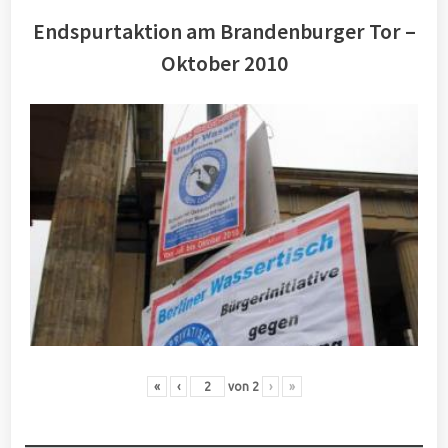
Endspurtaktion am Brandenburger Tor –
Oktober 2010
«
‹
von
2
›
»