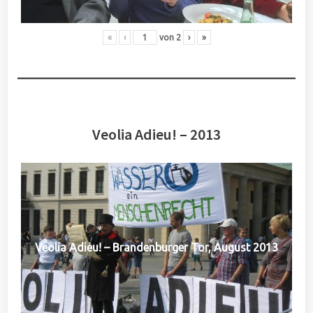
«
‹
von
2
›
»
Veolia Adieu! – 2013
Veolia Adieu! – Brandenburger Tor, August 2013