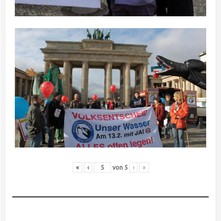
«
‹
von
5
›
»