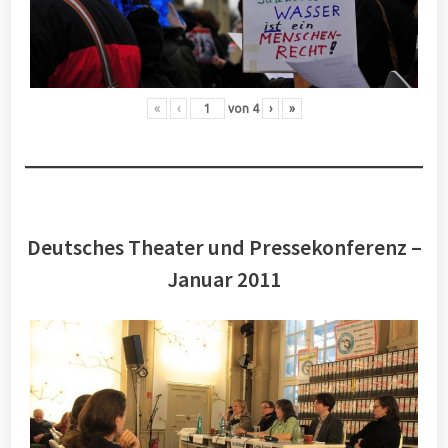
«
‹
von
4
›
»
Deutsches Theater und Pressekonferenz –
Januar 2011