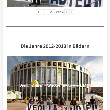
«
‹
von
2
›
»
Die Jahre 2012-2013 in Bildern
Veolia-Adieu! – Wassermesse April 2013