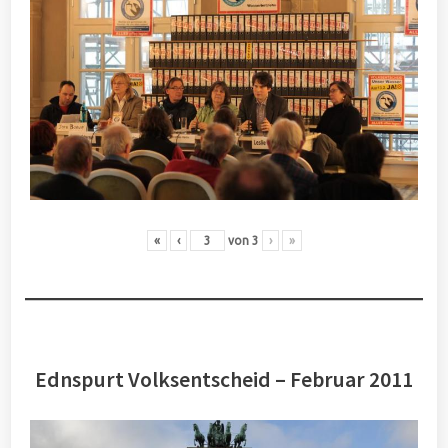
«
‹
von
3
›
»
Ednspurt Volksentscheid – Februar 2011