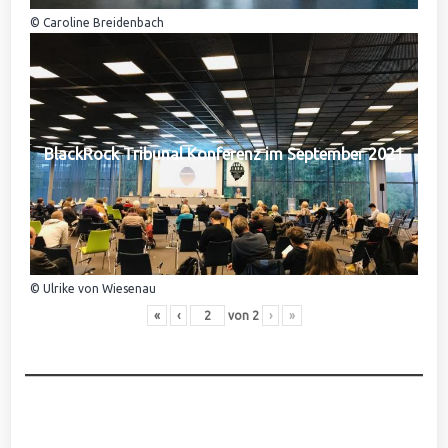
© Caroline Breidenbach
BlackRock Tribunal Konferenz im September 2021
© Ulrike von Wiesenau
«
‹
von
2
›
»