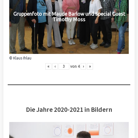
Gruppenfoto mit Maude Barlow und Special Guest
Timothy Moss
© Klaus Ihlau
«
‹
von
4
›
»
Die Jahre 2020-2021 in Bildern