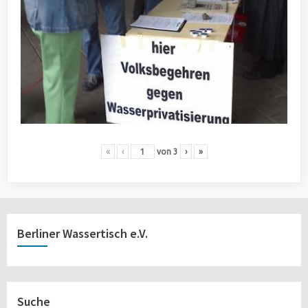
«
‹
von
3
›
»
Berliner Wassertisch e.V.
Suche