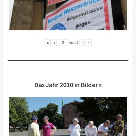
«
‹
von
2
›
»
Das Jahr 2010 in Bildern