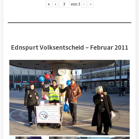
«
‹
von
3
›
»
Ednspurt Volksentscheid – Februar 2011