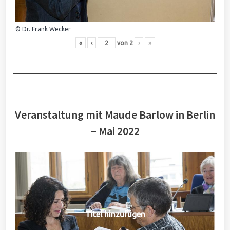
© Dr. Frank Wecker
«
‹
von
2
›
»
Veranstaltung mit Maude Barlow in Berlin
– Mai 2022
Titel hinzufügen