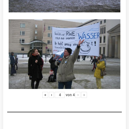
«
‹
von
4
›
»