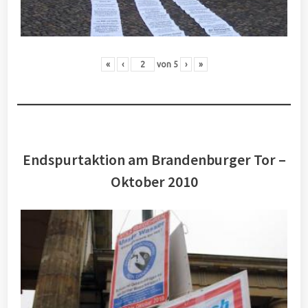
«
‹
von
5
›
»
Endspurtaktion am Brandenburger Tor –
Oktober 2010