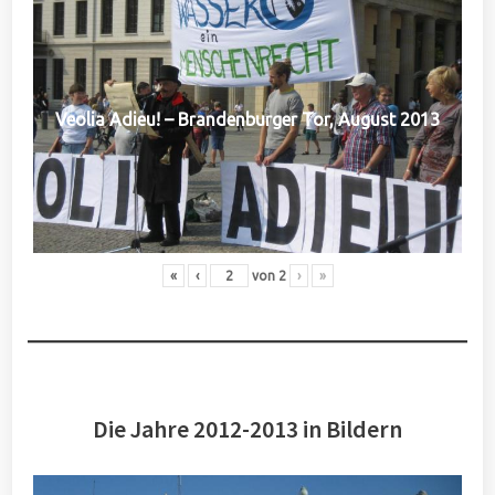
Veolia Adieu! – Brandenburger Tor, August 2013
«
‹
von
2
›
»
Die Jahre 2012-2013 in Bildern