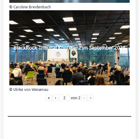
© Caroline Breidenbach
BlackRock Tribunal Konferenz im September 2021
© Ulrike von Wiesenau
«
‹
von
2
›
»