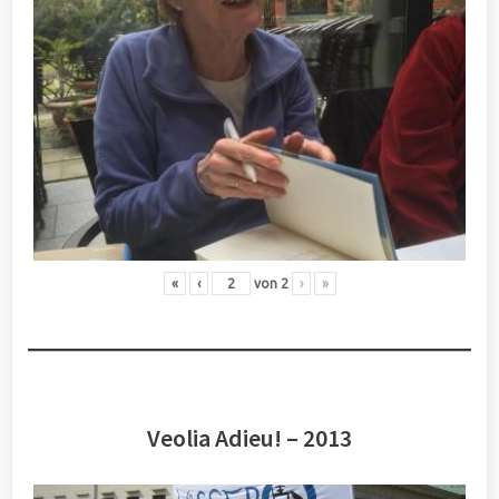
«
‹
von
2
›
»
Veolia Adieu! – 2013