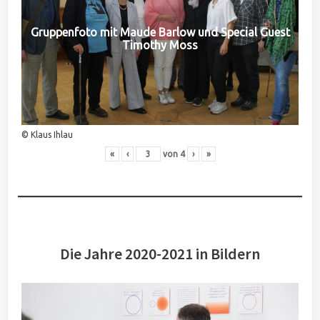
Gruppenfoto mit Maude Barlow und Special Guest
Timothy Moss
© Klaus Ihlau
«
‹
von
4
›
»
Die Jahre 2020-2021 in Bildern