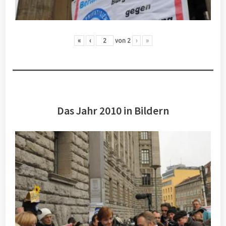
«
‹
von
2
›
»
Das Jahr 2010 in Bildern