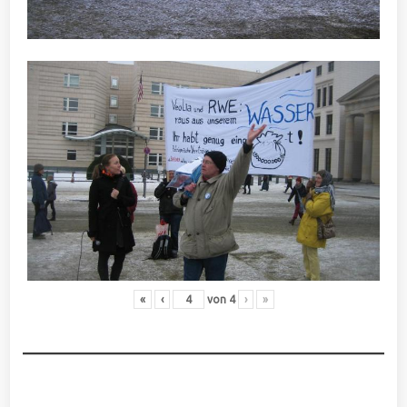
«
‹
von
4
›
»