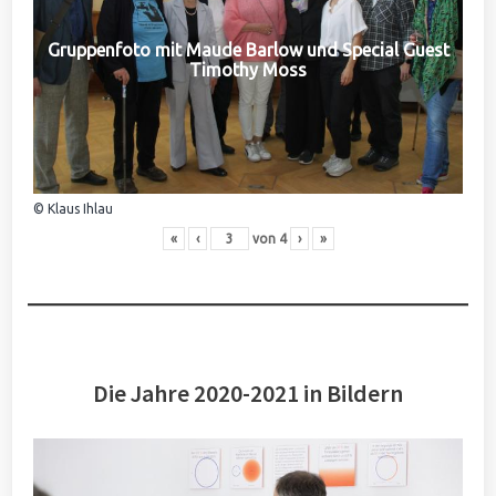
Gruppenfoto mit Maude Barlow und Special Guest
Timothy Moss
© Klaus Ihlau
«
‹
von
4
›
»
Die Jahre 2020-2021 in Bildern