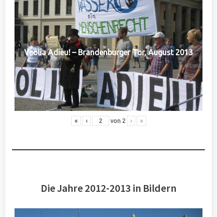
Veolia Adieu! – Brandenburger Tor, August 2013
«
‹
von
2
›
»
Die Jahre 2012-2013 in Bildern