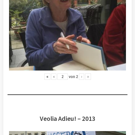
«
‹
von
2
›
»
Veolia Adieu! – 2013