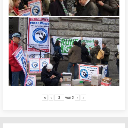
«
‹
von
3
›
»