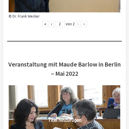
© Dr. Frank Wecker
«
‹
von
2
›
»
Veranstaltung mit Maude Barlow in Berlin
– Mai 2022
Titel hinzufügen