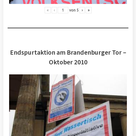
«
‹
von
5
›
»
Endspurtaktion am Brandenburger Tor –
Oktober 2010