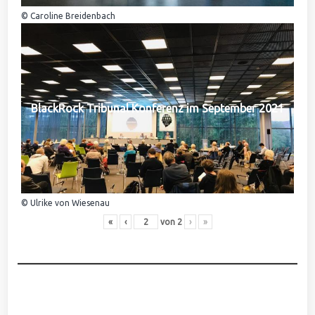
© Caroline Breidenbach
BlackRock Tribunal Konferenz im September 2021
© Ulrike von Wiesenau
«
‹
von
2
›
»