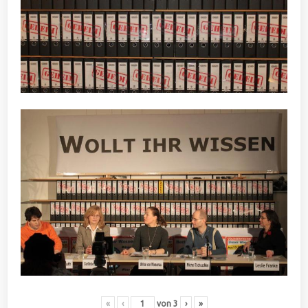
«
‹
von
3
›
»