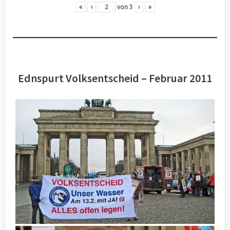
«
‹
von
3
›
»
Ednspurt Volksentscheid – Februar 2011