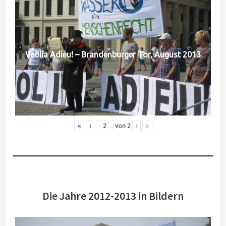
Veolia Adieu! – Brandenburger Tor, August 2013
«
‹
von
2
›
»
Die Jahre 2012-2013 in Bildern