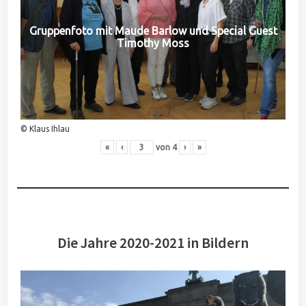
Gruppenfoto mit Maude Barlow und Special Guest
Timothy Moss
© Klaus Ihlau
«
‹
von
4
›
»
Die Jahre 2020-2021 in Bildern