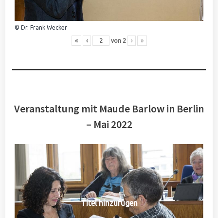
© Dr. Frank Wecker
«
‹
von
2
›
»
Veranstaltung mit Maude Barlow in Berlin
– Mai 2022
Titel hinzufügen