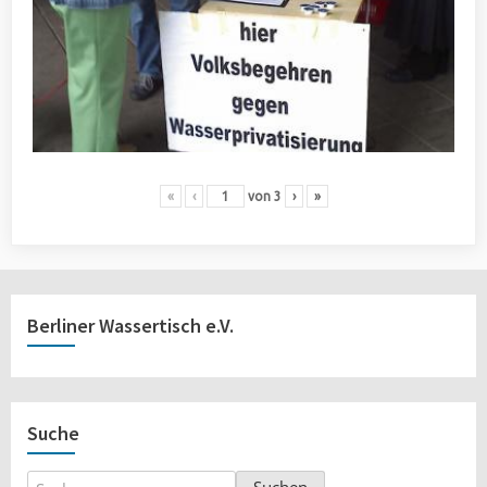
«
‹
von
3
›
»
Berliner Wassertisch e.V.
Suche
Suchen