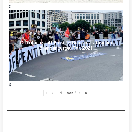
©
Öffentlich statt Privat! – Demonstration am
Brandenburger Tor, 2021
©
«
‹
von
2
›
»