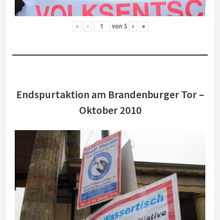
«
‹
von
5
›
»
Endspurtaktion am Brandenburger Tor –
Oktober 2010