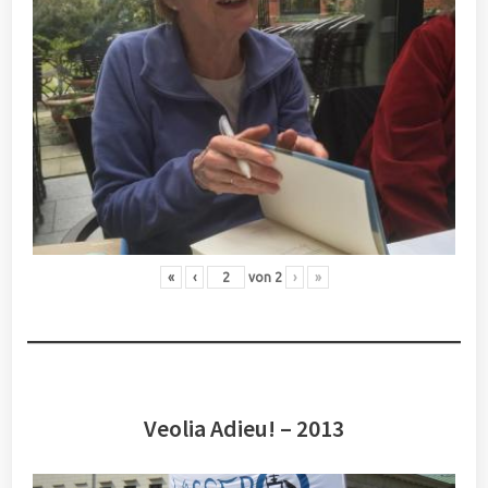
«
‹
von
2
›
»
Veolia Adieu! – 2013