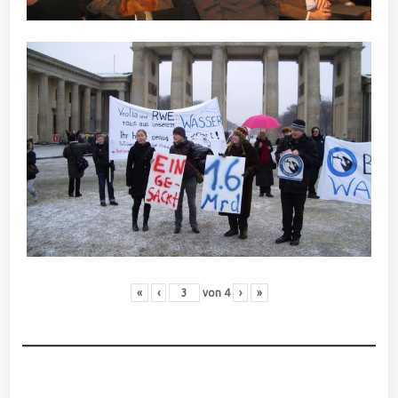
«
‹
von
4
›
»