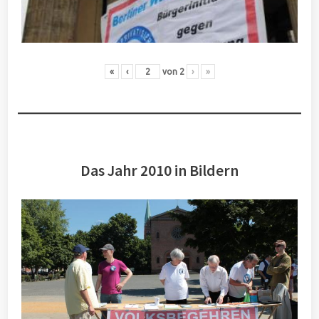
«
‹
von
2
›
»
Das Jahr 2010 in Bildern