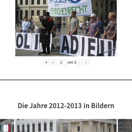
«
‹
von
2
›
»
Die Jahre 2012-2013 in Bildern