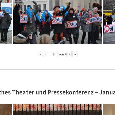
«
‹
von
4
›
»
hes Theater und Pressekonferenz – Janu