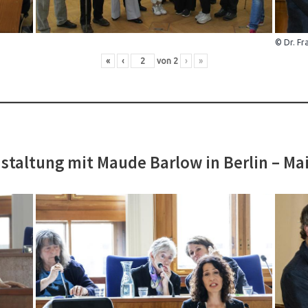
© Dr. Fr
«
‹
von
2
›
»
staltung mit Maude Barlow in Berlin – Ma