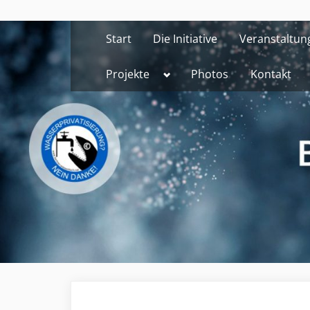
Skip
to
Start
Die Initiative
Veranstaltun
content
Toggle
Projekte
Photos
Kontakt
sub-
menu