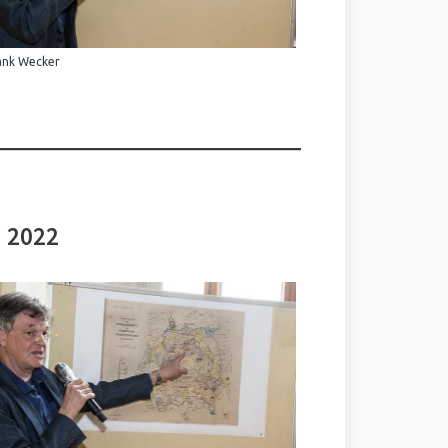
ank Wecker
i 2022