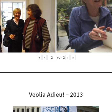
«
‹
von
2
›
»
Veolia Adieu! – 2013