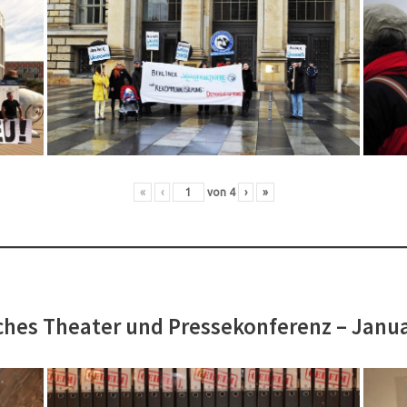
«
‹
von
4
›
»
hes Theater und Pressekonferenz – Janu