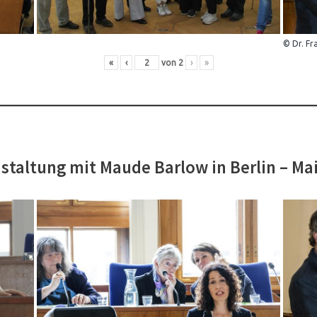
© Dr. Fr
«
‹
von
2
›
»
staltung mit Maude Barlow in Berlin – Ma