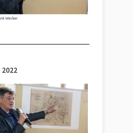
ank Wecker
i 2022