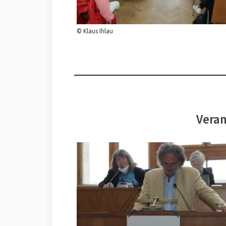
© Klaus Ihlau
Veran