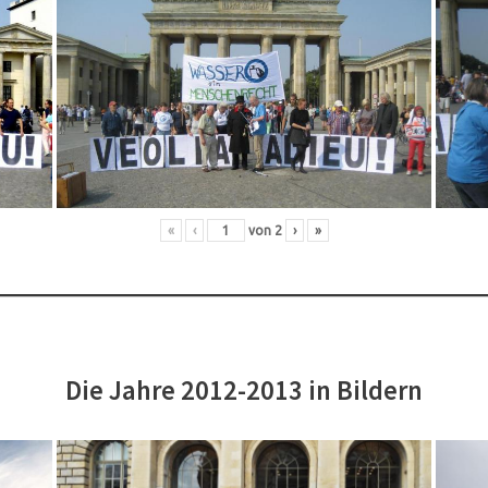
«
‹
von
2
›
»
Die Jahre 2012-2013 in Bildern