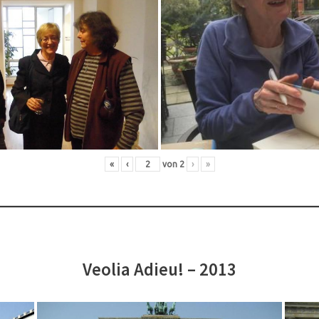
«
‹
von
2
›
»
Veolia Adieu! – 2013