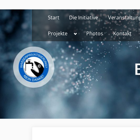
Skip
to
Start
Die Initiative
Veranstaltun
content
Toggle
Projekte
Photos
Kontakt
sub-
menu