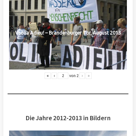
Veolia Adieu! – Brandenburger Tor, August 2013
«
‹
von
2
›
»
Die Jahre 2012-2013 in Bildern