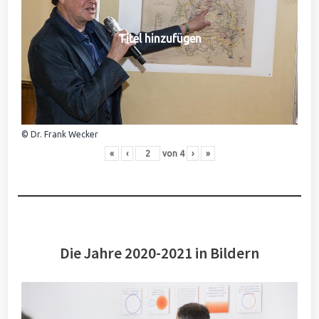
Titel hinzufügen
© Dr. Frank Wecker
«
‹
von
4
›
»
Die Jahre 2020-2021 in Bildern