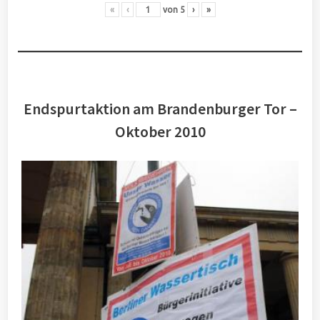
«
‹
von
5
›
»
Endspurtaktion am Brandenburger Tor –
Oktober 2010