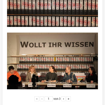
«
‹
von
3
›
»