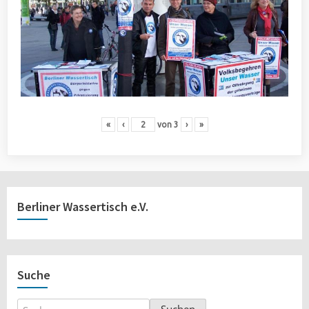
«
‹
von
3
›
»
Berliner Wassertisch e.V.
Suche
Suchen