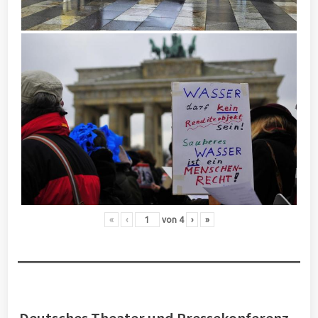
«
‹
von
4
›
»