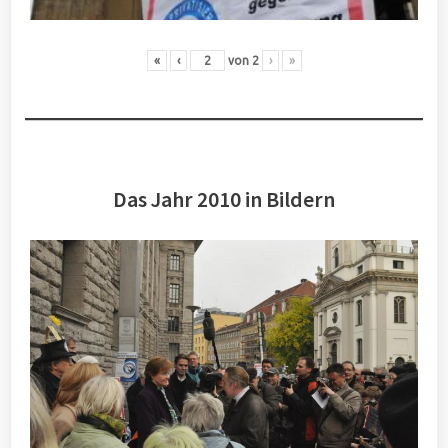
«
‹
von
2
›
»
Das Jahr 2010 in Bildern