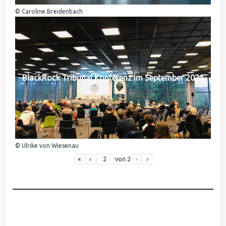
© Caroline Breidenbach
BlackRock Tribunal Konferenz im September 2021
© Ulrike von Wiesenau
«
‹
von
2
›
»