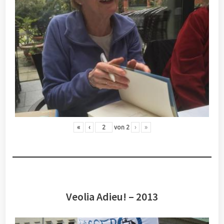
«
‹
von
2
›
»
Veolia Adieu! – 2013