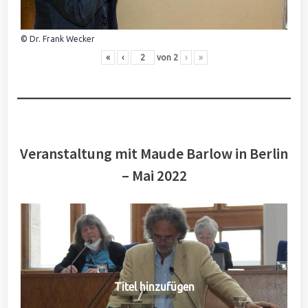
© Dr. Frank Wecker
«
‹
von
2
›
»
Veranstaltung mit Maude Barlow in Berlin
– Mai 2022
Titel hinzufügen