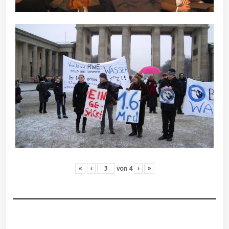
«
‹
von
4
›
»