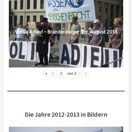
Veolia Adieu! – Brandenburger Tor, August 2013
«
‹
von
2
›
»
Die Jahre 2012-2013 in Bildern