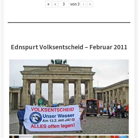
«
‹
von
3
›
»
Ednspurt Volksentscheid – Februar 2011