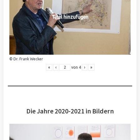
Titel hinzufügen
© Dr. Frank Wecker
«
‹
von
4
›
»
Die Jahre 2020-2021 in Bildern