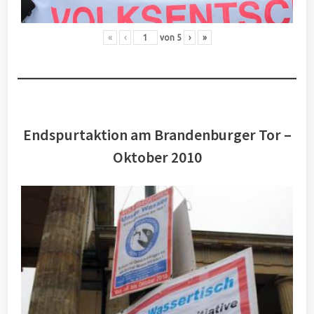
«
‹
von
5
›
»
Endspurtaktion am Brandenburger Tor –
Oktober 2010