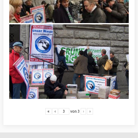
«
‹
von
3
›
»