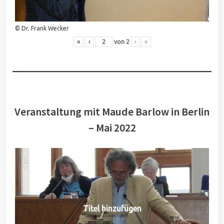
© Dr. Frank Wecker
«
‹
von
2
›
»
Veranstaltung mit Maude Barlow in Berlin
– Mai 2022
Titel hinzufügen