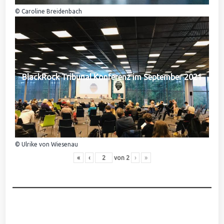
© Caroline Breidenbach
BlackRock Tribunal Konferenz im September 2021
© Ulrike von Wiesenau
«
‹
von
2
›
»