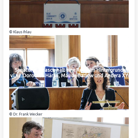
© Klaus Ihlau
Senatorin Jarasch hält eine Rede. Im Hintergrund
v.l.n.r. Dorothea Härlin, Maude Barlow und Andera XY
© Dr. Frank Wecker