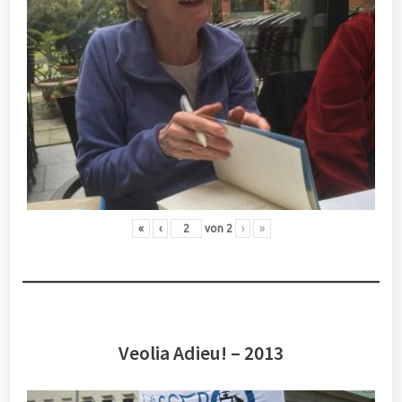
«
‹
von
2
›
»
Veolia Adieu! – 2013