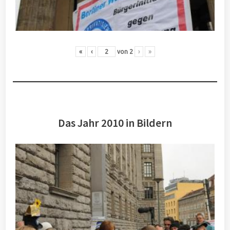
«
‹
von
2
›
»
Das Jahr 2010 in Bildern