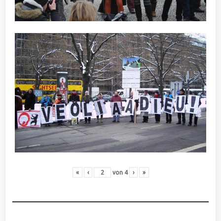
«
‹
von
4
›
»