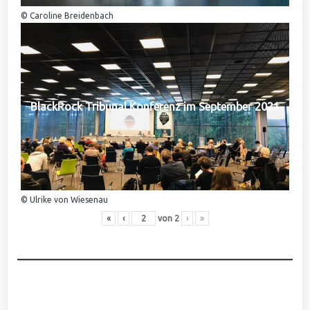
© Caroline Breidenbach
BlackRock Tribunal Konferenz im September 2021
© Ulrike von Wiesenau
«
‹
von
2
›
»