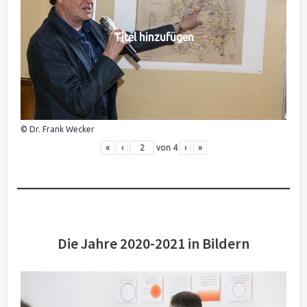
Titel hinzufügen
© Dr. Frank Wecker
«
‹
von
4
›
»
Die Jahre 2020-2021 in Bildern