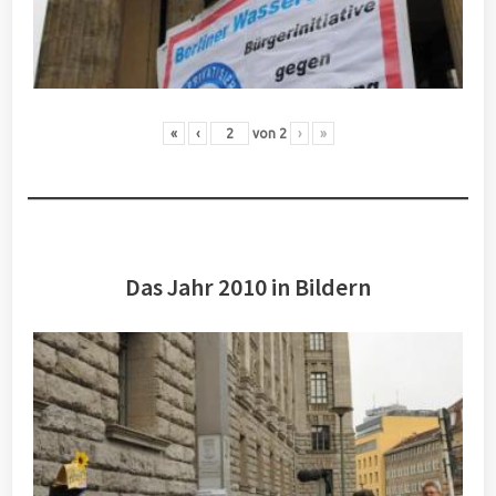
«
‹
von
2
›
»
Das Jahr 2010 in Bildern