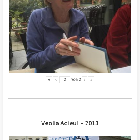
«
‹
von
2
›
»
Veolia Adieu! – 2013