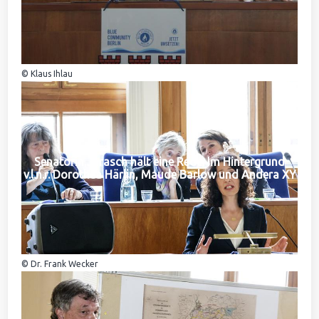
© Klaus Ihlau
Senatorin Jarasch hält eine Rede. Im Hintergrund
v.l.n.r. Dorothea Härlin, Maude Barlow und Andera XY
© Dr. Frank Wecker