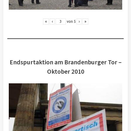
«
‹
von
5
›
»
Endspurtaktion am Brandenburger Tor –
Oktober 2010