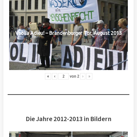
Veolia Adieu! – Brandenburger Tor, August 2013
«
‹
von
2
›
»
Die Jahre 2012-2013 in Bildern