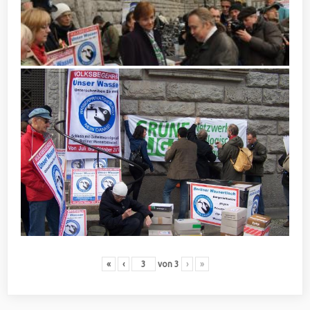
«
‹
von
3
›
»