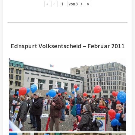
«
‹
von
3
›
»
Ednspurt Volksentscheid – Februar 2011