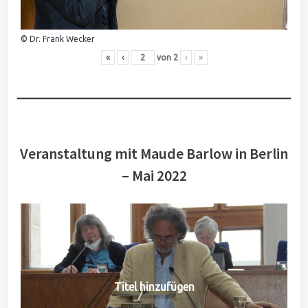
© Dr. Frank Wecker
«
‹
von
2
›
»
Veranstaltung mit Maude Barlow in Berlin
– Mai 2022
Titel hinzufügen