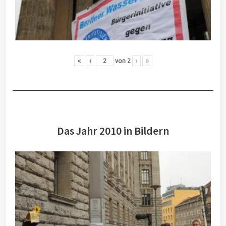
«
‹
von
2
›
»
Das Jahr 2010 in Bildern