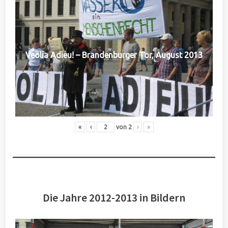
Veolia Adieu! – Brandenburger Tor, August 2013
«
‹
von
2
›
»
Die Jahre 2012-2013 in Bildern