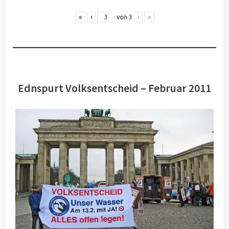
«
‹
von
3
›
»
Ednspurt Volksentscheid – Februar 2011