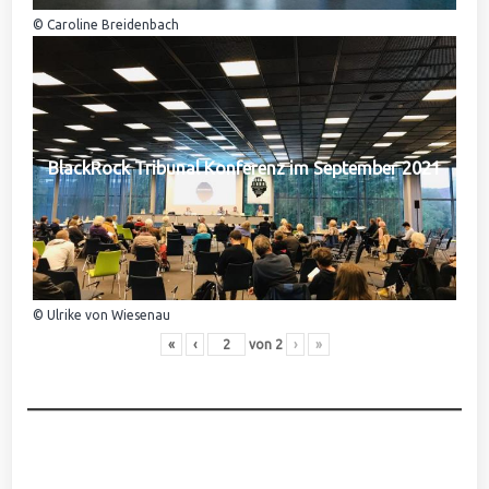
© Caroline Breidenbach
BlackRock Tribunal Konferenz im September 2021
© Ulrike von Wiesenau
«
‹
von
2
›
»