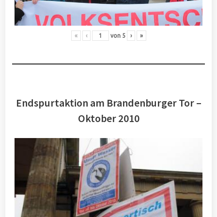
«
‹
von
5
›
»
Endspurtaktion am Brandenburger Tor –
Oktober 2010