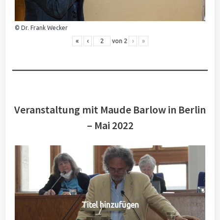
© Dr. Frank Wecker
«
‹
von
2
›
»
Veranstaltung mit Maude Barlow in Berlin
– Mai 2022
Titel hinzufügen