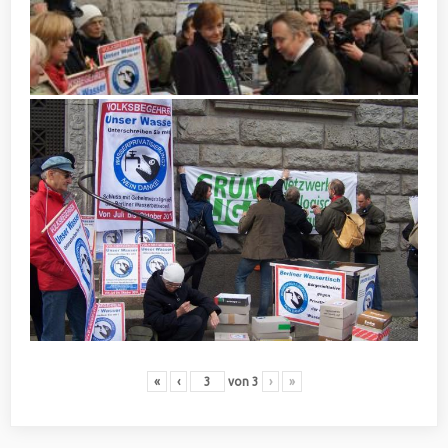
«
‹
von
3
›
»