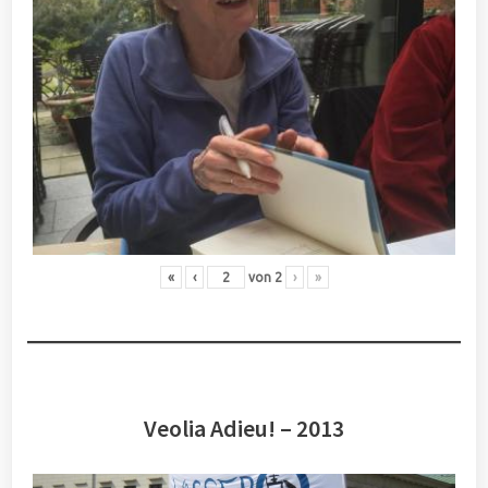
«
‹
von
2
›
»
Veolia Adieu! – 2013