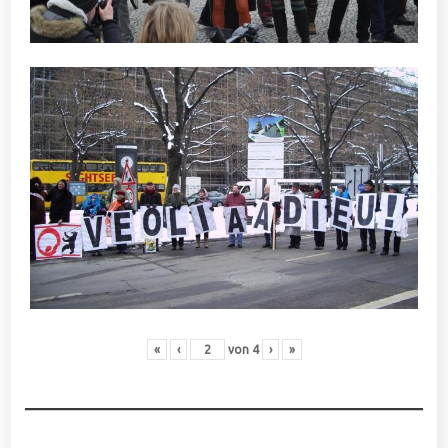
«
‹
von
4
›
»