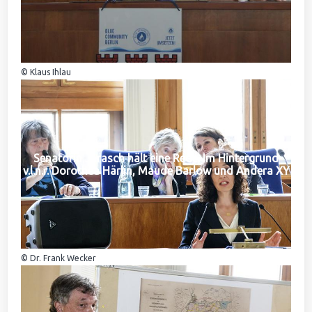
© Klaus Ihlau
Senatorin Jarasch hält eine Rede. Im Hintergrund
v.l.n.r. Dorothea Härlin, Maude Barlow und Andera XY
© Dr. Frank Wecker