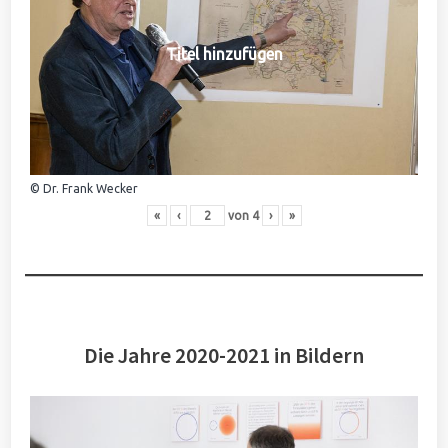
Titel hinzufügen
© Dr. Frank Wecker
«
‹
von
4
›
»
Die Jahre 2020-2021 in Bildern