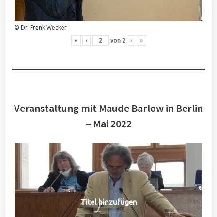
© Dr. Frank Wecker
«
‹
von
2
›
»
Veranstaltung mit Maude Barlow in Berlin
– Mai 2022
Titel hinzufügen