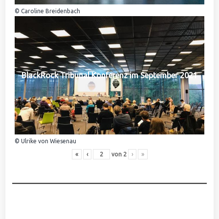
© Caroline Breidenbach
BlackRock Tribunal Konferenz im September 2021
© Ulrike von Wiesenau
«
‹
von
2
›
»