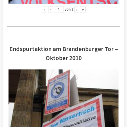
«
‹
von
5
›
»
Endspurtaktion am Brandenburger Tor –
Oktober 2010