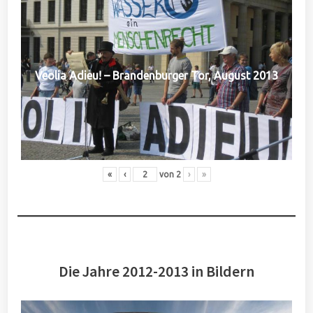
Veolia Adieu! – Brandenburger Tor, August 2013
«
‹
von
2
›
»
Die Jahre 2012-2013 in Bildern