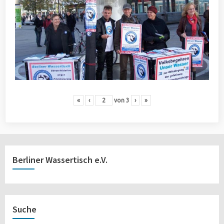
«
‹
von
3
›
»
Berliner Wassertisch e.V.
Suche