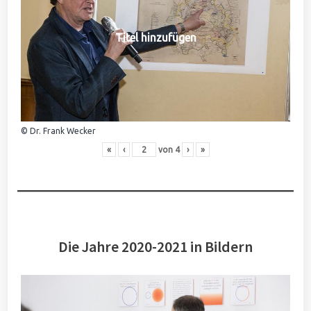
Titel hinzufügen
© Dr. Frank Wecker
«
‹
von
4
›
»
Die Jahre 2020-2021 in Bildern