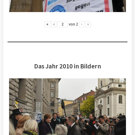
«
‹
von
2
›
»
Das Jahr 2010 in Bildern