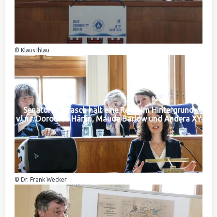
© Klaus Ihlau
Senatorin Jarasch hält eine Rede. Im Hintergrund
v.l.n.r. Dorothea Härlin, Maude Barlow und Andera XY
© Dr. Frank Wecker