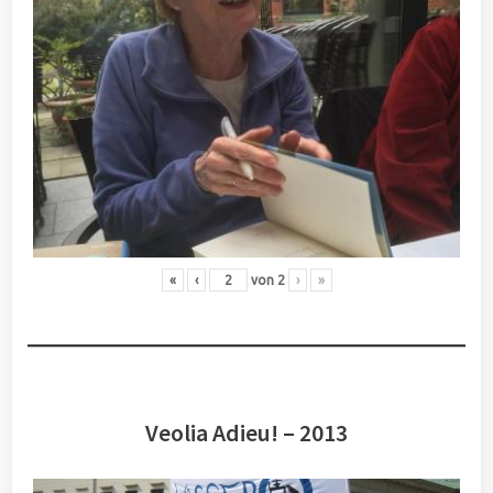
«
‹
von
2
›
»
Veolia Adieu! – 2013