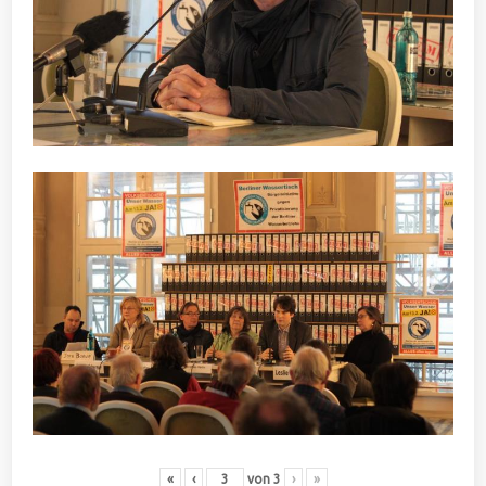
«
‹
von
3
›
»