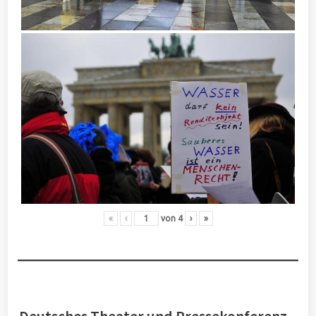
«
‹
von
4
›
»