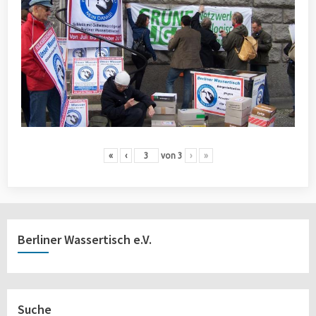
«
‹
von
3
›
»
Berliner Wassertisch e.V.
Suche