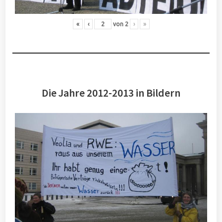
«
‹
von
2
›
»
Die Jahre 2012-2013 in Bildern