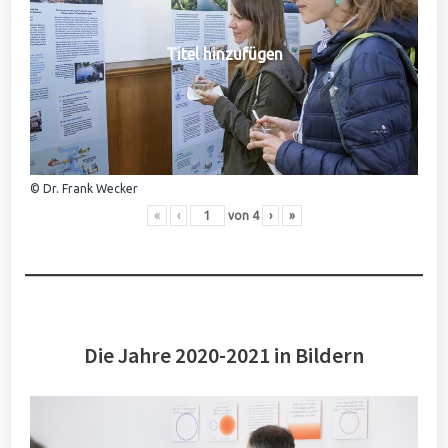
Titel hinzufügen
© Dr. Frank Wecker
«
‹
von
4
›
»
Die Jahre 2020-2021 in Bildern