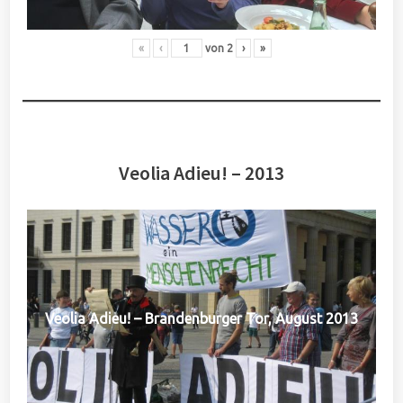
«
‹
von
2
›
»
Veolia Adieu! – 2013
Veolia Adieu! – Brandenburger Tor, August 2013