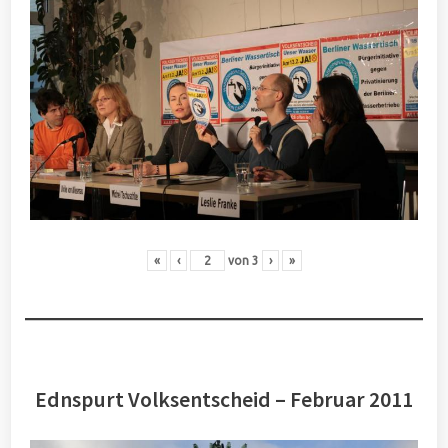
«
‹
von
3
›
»
Ednspurt Volksentscheid – Februar 2011