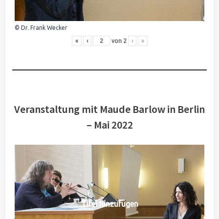
© Dr. Frank Wecker
«
‹
von
2
›
»
Veranstaltung mit Maude Barlow in Berlin
– Mai 2022
Titel hinzufügen