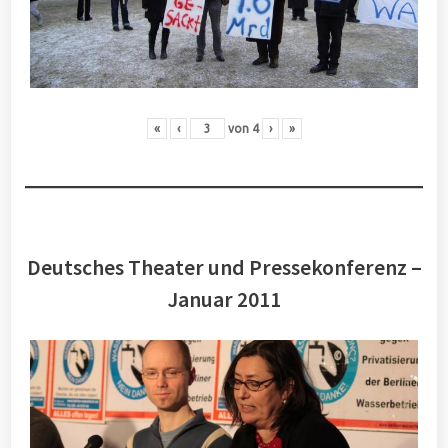
«
‹
von
4
›
»
Deutsches Theater und Pressekonferenz –
Januar 2011