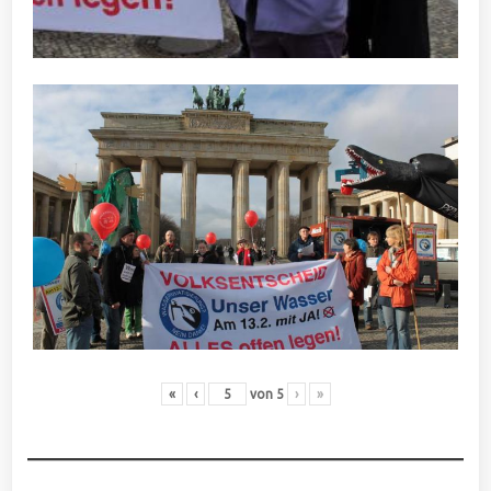
«
‹
von
5
›
»