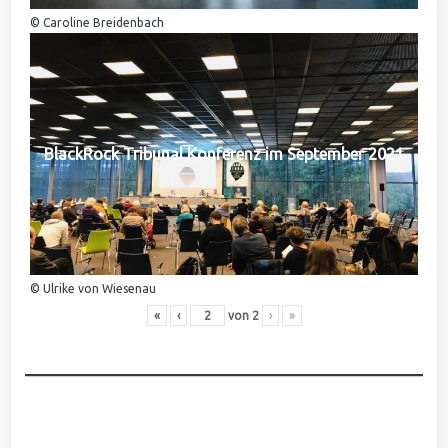
© Caroline Breidenbach
BlackRock Tribunal Konferenz im September 2021
© Ulrike von Wiesenau
«
‹
von
2
›
»