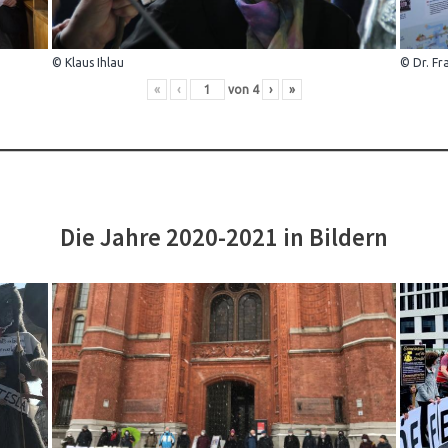
© Klaus Ihlau
© Dr. Fr
«
‹
von
4
›
»
Die Jahre 2020-2021 in Bildern