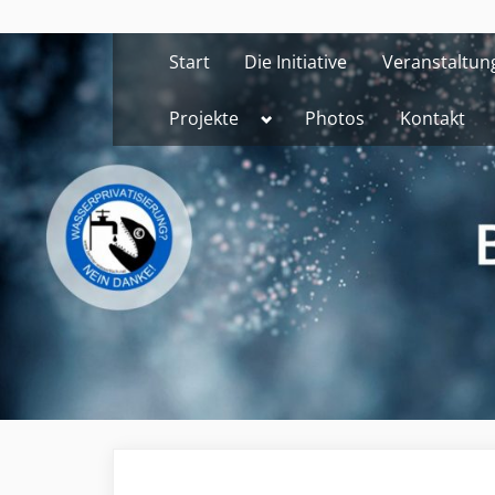
Skip
to
Start
Die Initiative
Veranstaltun
content
Toggle
Projekte
Photos
Kontakt
sub-
menu