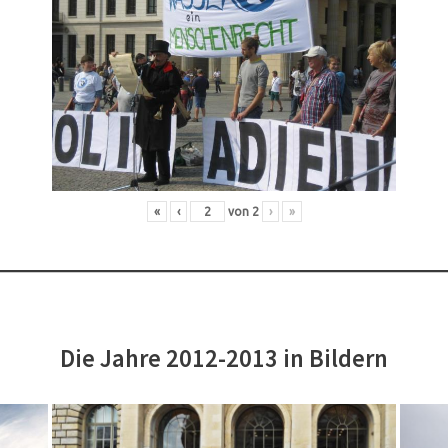
«
‹
von
2
›
»
Die Jahre 2012-2013 in Bildern