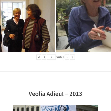
«
‹
von
2
›
»
Veolia Adieu! – 2013