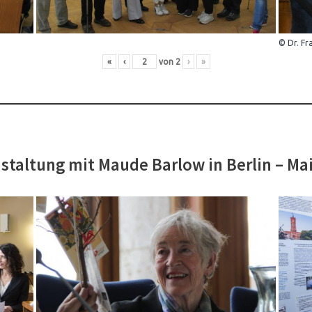
© Dr. Fr
«
‹
von
2
›
»
staltung mit Maude Barlow in Berlin – Ma