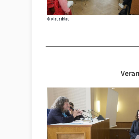
© Klaus Ihlau
Veran