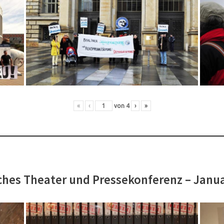
«
‹
von
4
›
»
hes Theater und Pressekonferenz – Janu